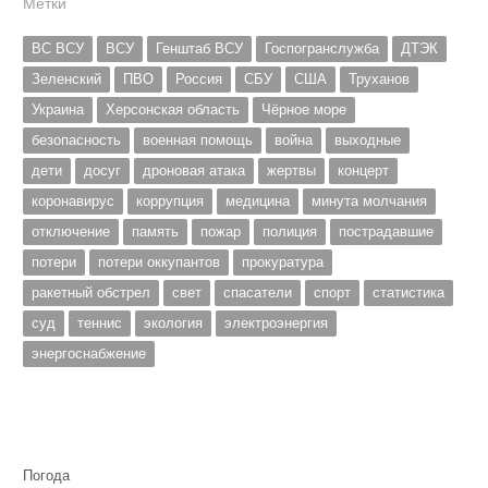
Метки
ВС ВСУ
ВСУ
Генштаб ВСУ
Госпогранслужба
ДТЭК
Зеленский
ПВО
Россия
СБУ
США
Труханов
Украина
Херсонская область
Чёрное море
безопасность
военная помощь
война
выходные
дети
досуг
дроновая атака
жертвы
концерт
коронавирус
коррупция
медицина
минута молчания
отключение
память
пожар
полиция
пострадавшие
потери
потери оккупантов
прокуратура
ракетный обстрел
свет
спасатели
спорт
статистика
суд
теннис
экология
электроэнергия
энергоснабжение
Погода