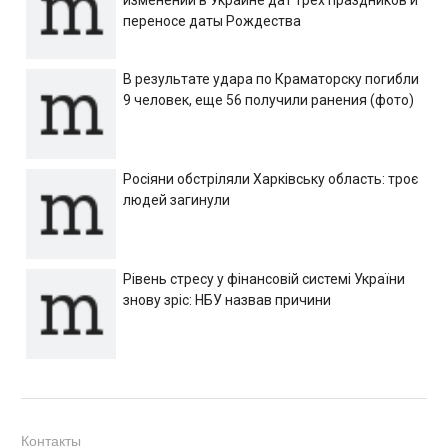
изменении в Украине дат трех праздников и
переносе даты Рождества
В результате удара по Краматорску погибли
9 человек, еще 56 получили ранения (фото)
Росіяни обстріляли Харківську область: троє
людей загинули
Рівень стресу у фінансовій системі України
знову зріс: НБУ назвав причини
Контакты