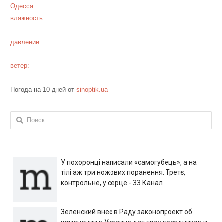
Одесса
влажность:
давление:
ветер:
Погода на 10 дней от
sinoptik.ua
Найти:
У похоронці написали «самогубець», а на
тілі аж три ножових поранення. Третє,
контрольне, у серце - 33 Канал
Зеленский внес в Раду законопроект об