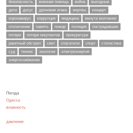
безопасность
военная помощь
война
выходные
дети
досуг
дроновая атака
жертвы
концерт
коронавирус
коррупция
медицина
минута молчания
отключение
память
пожар
полиция
пострадавшие
потери
потери оккупантов
прокуратура
ракетный обстрел
свет
спасатели
спорт
статистика
суд
теннис
экология
электроэнергия
энергоснабжение
Погода
Одесса
влажность:
давление: