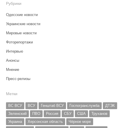
Рубрики
Одесские новости
Украинские новости
Мировые новости
Фоторепортажи
Интервью
Анонсы
Мнение
Пресс-релизы
Метки
ВС ВСУ
ВСУ
Генштаб ВСУ
Госпогранслужба
ДТЭК
Зеленский
ПВО
Россия
СБУ
США
Труханов
Украина
Херсонская область
Чёрное море