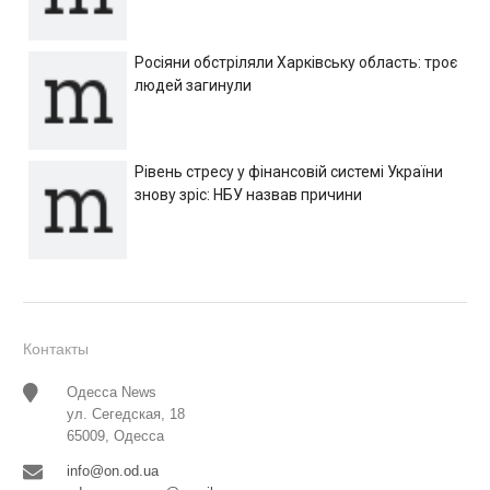
Росіяни обстріляли Харківську область: троє
людей загинули
Рівень стресу у фінансовій системі України
знову зріс: НБУ назвав причини
Контакты
Одесса News
ул. Сегедская, 18
65009, Одесса
info@on.od.ua