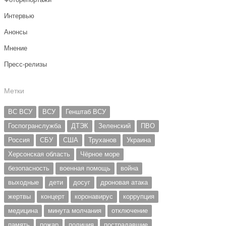
Интервью
Анонсы
Мнение
Пресс-релизы
Метки
ВС ВСУ
ВСУ
Генштаб ВСУ
Госпогранслужба
ДТЭК
Зеленский
ПВО
Россия
СБУ
США
Труханов
Украина
Херсонская область
Чёрное море
безопасность
военная помощь
война
выходные
дети
досуг
дроновая атака
жертвы
концерт
коронавирус
коррупция
медицина
минута молчания
отключение
память
пожар
полиция
пострадавшие