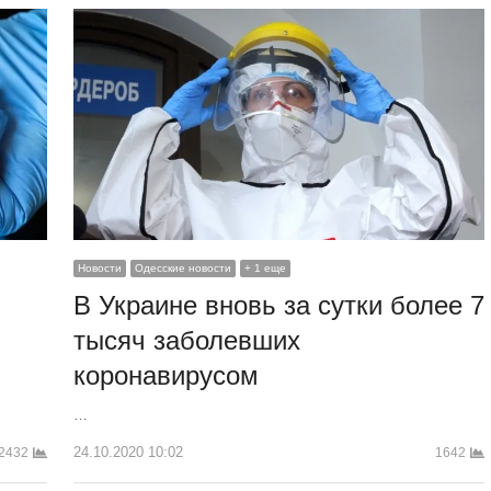
Новости
Одесские новости
+ 1 еще
В Украине вновь за сутки более 7
тысяч заболевших
коронавирусом
…
24.10.2020 10:02
2432
1642