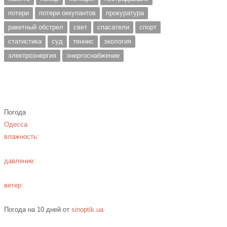
потери
потери оккупантов
прокуратура
ракетный обстрел
свет
спасатели
спорт
статистика
суд
теннис
экология
электроэнергия
энергоснабжение
Погода
Одесса
влажность:
давление:
ветер:
Погода на 10 дней от
sinoptik.ua