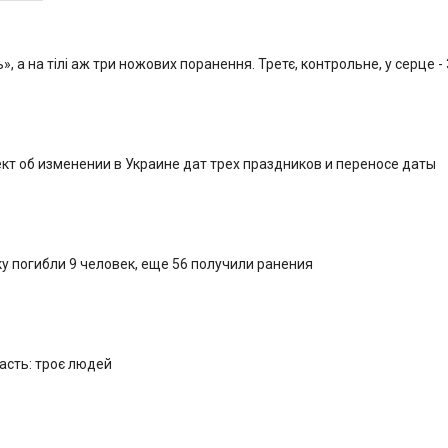
, а на тілі аж три ножових поранення. Третє, контрольне, у серце -
кт об изменении в Украине дат трех праздников и переносе даты
у погибли 9 человек, еще 56 получили ранения
ласть: троє людей