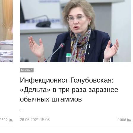
Мнение
Инфекционист Голубовская:
«Дельта» в три раза заразнее
обычных штаммов
…
26.06.2021 15:03
2602
1006