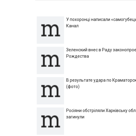
У похоронці написали «самогубець»
Канал
Зеленский внес в Раду законопрое
Рождества
В результате удара по Краматорск
(фото)
Росіяни обстріляли Харківську об
загинули