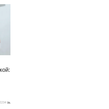
кой:
2234