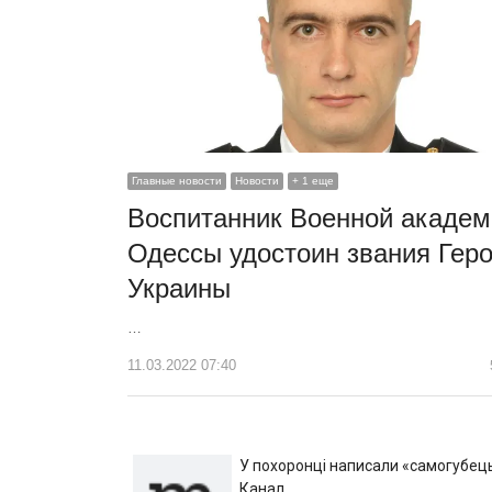
Главные новости
Новости
+ 1 еще
Воспитанник Военной академ
Одессы удостоин звания Гер
Украины
…
11.03.2022 07:40
У похоронці написали «самогубець»
Канал