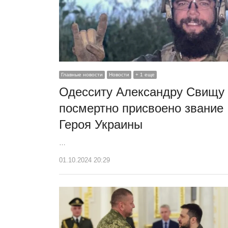
Главные новости
Новости
+ 1 еще
Одесситу Александру Свищу
посмертно присвоено звание
Героя Украины
…
01.10.2024 20:29