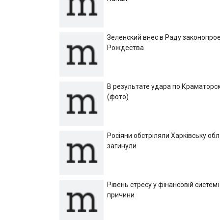
Зеленский внес в Раду законопрое
Рождества
В результате удара по Краматорск
(фото)
Росіяни обстріляли Харківську об
загинули
Рівень стресу у фінансовій системі
причини