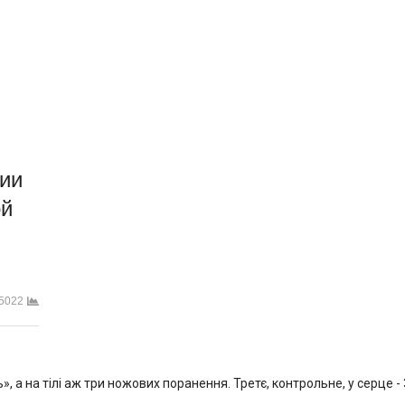
ии
ой
5022
, а на тілі аж три ножових поранення. Третє, контрольне, у серце -