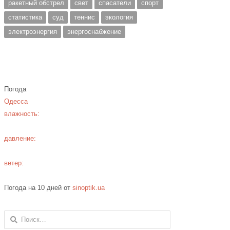
ракетный обстрел
свет
спасатели
спорт
статистика
суд
теннис
экология
электроэнергия
энергоснабжение
Погода
Одесса
влажность:
давление:
ветер:
Погода на 10 дней от
sinoptik.ua
Найти: