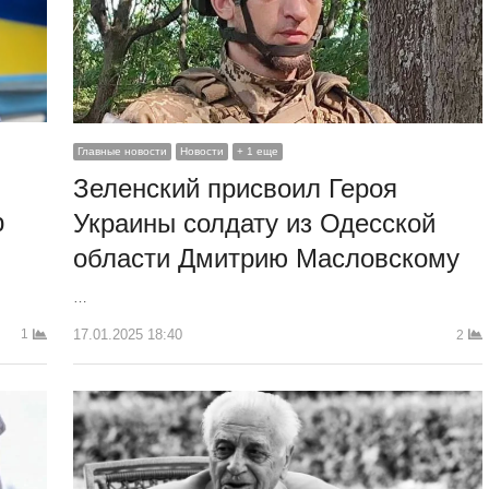
Главные новости
Новости
+ 1 еще
Зеленский присвоил Героя
р
Украины солдату из Одесской
области Дмитрию Масловскому
…
17.01.2025 18:40
1
2