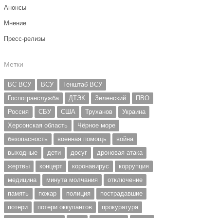
Анонсы
Мнение
Пресс-релизы
Метки
ВС ВСУ
ВСУ
Генштаб ВСУ
Госпогранслужба
ДТЭК
Зеленский
ПВО
Россия
СБУ
США
Труханов
Украина
Херсонская область
Чёрное море
безопасность
военная помощь
война
выходные
дети
досуг
дроновая атака
жертвы
концерт
коронавирус
коррупция
медицина
минута молчания
отключение
память
пожар
полиция
пострадавшие
потери
потери оккупантов
прокуратура