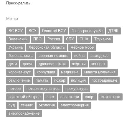
Пресс-релизы
Метки
ВС ВСУ
ВСУ
Генштаб ВСУ
Госпогранслужба
ДТЭК
Зеленский
ПВО
Россия
СБУ
США
Труханов
Украина
Херсонская область
Чёрное море
безопасность
военная помощь
война
выходные
дети
досуг
дроновая атака
жертвы
концерт
коронавирус
коррупция
медицина
минута молчания
отключение
память
пожар
полиция
пострадавшие
потери
потери оккупантов
прокуратура
ракетный обстрел
свет
спасатели
спорт
статистика
суд
теннис
экология
электроэнергия
энергоснабжение