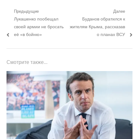
Навигация
Предыдущие
Далее
Предыдущий
Следующий
Лукашенко пообещал
Буданов обратился к
по
пост:
пост:
своей армии не бросать
жителям Крыма, рассказав
записям
её «в бойню»
о планах ВСУ
Смотрите также...