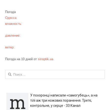
Погода
Одесса
влажность:
давление:
ветер:
Погода на 10 дней от
sinoptik.ua
Найти:
У похоронці написали «самогубець», а на
тілі аж три ножових поранення. Третє,
контрольне, у серце - 33 Канал