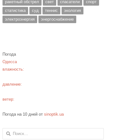
ракетный обстрел
свет
спасатели
спорт
статистика
суд
теннис
экология
электроэнергия
энергоснабжение
Погода
Одесса
влажность:
давление:
ветер:
Погода на 10 дней от
sinoptik.ua
Найти: