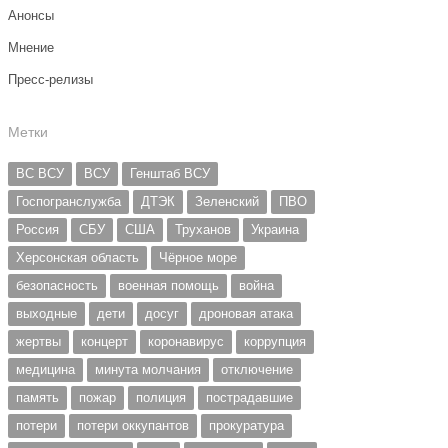
Анонсы
Мнение
Пресс-релизы
Метки
ВС ВСУ
ВСУ
Генштаб ВСУ
Госпогранслужба
ДТЭК
Зеленский
ПВО
Россия
СБУ
США
Труханов
Украина
Херсонская область
Чёрное море
безопасность
военная помощь
война
выходные
дети
досуг
дроновая атака
жертвы
концерт
коронавирус
коррупция
медицина
минута молчания
отключение
память
пожар
полиция
пострадавшие
потери
потери оккупантов
прокуратура