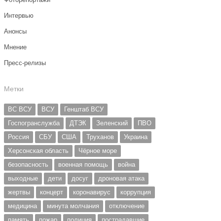
Интервью
Анонсы
Мнение
Пресс-релизы
Метки
ВС ВСУ
ВСУ
Генштаб ВСУ
Госпогранслужба
ДТЭК
Зеленский
ПВО
Россия
СБУ
США
Труханов
Украина
Херсонская область
Чёрное море
безопасность
военная помощь
война
выходные
дети
досуг
дроновая атака
жертвы
концерт
коронавирус
коррупция
медицина
минута молчания
отключение
память
пожар
полиция
пострадавшие