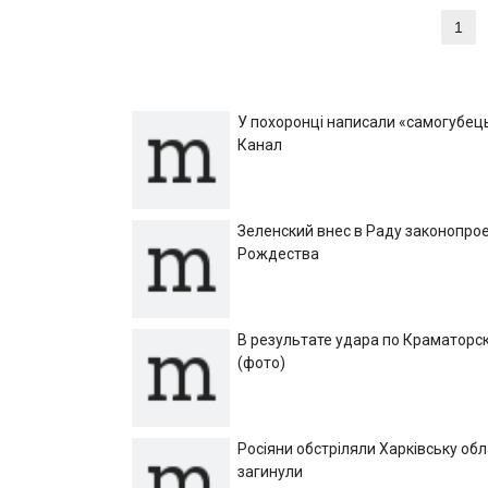
Навигация
1
Ст
по
записям
У похоронці написали «самогубець»
Канал
Зеленский внес в Раду законопрое
Рождества
В результате удара по Краматорск
(фото)
Росіяни обстріляли Харківську об
загинули