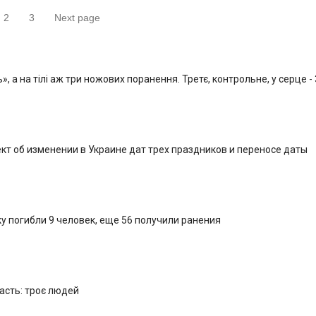
2
3
Next page
раница
Страница
Страница
, а на тілі аж три ножових поранення. Третє, контрольне, у серце -
кт об изменении в Украине дат трех праздников и переносе даты
у погибли 9 человек, еще 56 получили ранения
ласть: троє людей