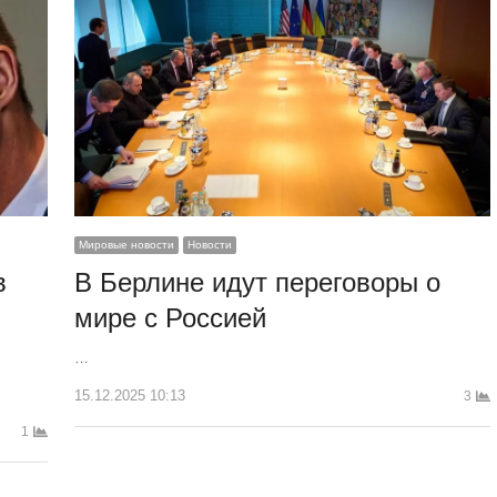
Мировые новости
Новости
в
В Берлине идут переговоры о
мире с Россией
…
15.12.2025 10:13
3
1