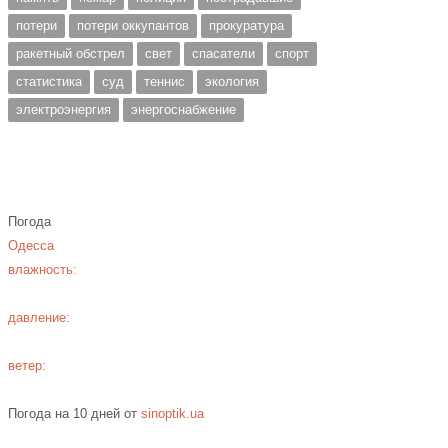
потери
потери оккупантов
прокуратура
ракетный обстрел
свет
спасатели
спорт
статистика
суд
теннис
экология
электроэнергия
энергоснабжение
Погода
Одесса
влажность:
давление:
ветер:
Погода на 10 дней от
sinoptik.ua