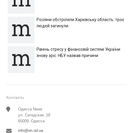
Росіяни обстріляли Харківську область: троє
людей загинули
Рівень стресу у фінансовій системі України
знову зріс: НБУ назвав причини
Контакты
Одесса News
ул. Сегедская, 18
65009, Одесса
info@on.od.ua