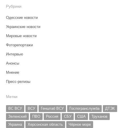
Рубрики
Одесские новости
Украинские новости
Мировые новости
Фоторепортажи
Интервью
Анонсы
Мнение
Пресс-релизы
Метки
ВС ВСУ
ВСУ
Генштаб ВСУ
Госпогранслужба
ДТЭК
Зеленский
ПВО
Россия
СБУ
США
Труханов
Украина
Херсонская область
Чёрное море