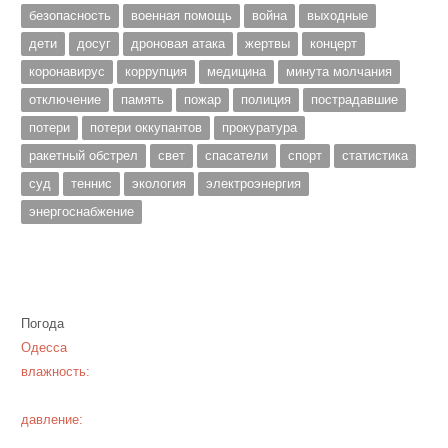
безопасность
военная помощь
война
выходные
дети
досуг
дроновая атака
жертвы
концерт
коронавирус
коррупция
медицина
минута молчания
отключение
память
пожар
полиция
пострадавшие
потери
потери оккупантов
прокуратура
ракетный обстрел
свет
спасатели
спорт
статистика
суд
теннис
экология
электроэнергия
энергоснабжение
Погода
Одесса
влажность:
давление: