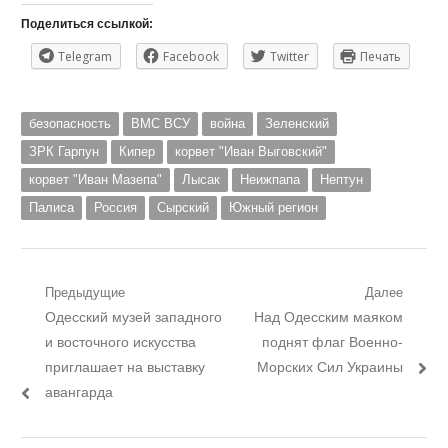
Поделиться ссылкой:
Telegram
Facebook
Twitter
Печать
безопасность
ВМС ВСУ
война
Зеленский
ЗРК Гарпун
Кипер
корвет "Иван Выговский"
корвет "Иван Мазепа"
Лысак
Неижпапа
Нептун
Палиса
Россия
Сырский
Южный регион
Навигация
Предыдущие
Далее
Предыдущий
Следующий
Одесский музей западного
Над Одесским маяком
по
пост:
пост:
и восточного искусства
поднят флаг Военно-
записям
приглашает на выставку
Морских Сил Украины
авангарда