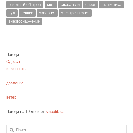
ракетный обстрел
свет
спасатели
спорт
статистика
суд
теннис
экология
электроэнергия
энергоснабжение
Погода
Одесса
влажность:
давление:
ветер:
Погода на 10 дней от
sinoptik.ua
Найти: