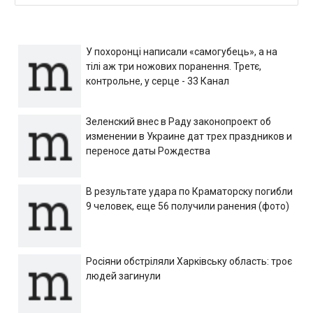
У похоронці написали «самогубець», а на
тілі аж три ножових поранення. Третє,
контрольне, у серце - 33 Канал
Зеленский внес в Раду законопроект об
изменении в Украине дат трех праздников и
переносе даты Рождества
В результате удара по Краматорску погибли
9 человек, еще 56 получили ранения (фото)
Росіяни обстріляли Харківську область: троє
людей загинули