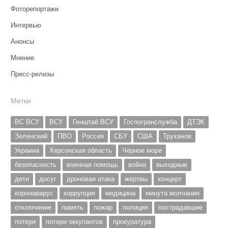
Фоторепортажи
Интервью
Анонсы
Мнение
Пресс-релизы
Метки
ВС ВСУ
ВСУ
Генштаб ВСУ
Госпогранслужба
ДТЭК
Зеленский
ПВО
Россия
СБУ
США
Труханов
Украина
Херсонская область
Чёрное море
безопасность
военная помощь
война
выходные
дети
досуг
дроновая атака
жертвы
концерт
коронавирус
коррупция
медицина
минута молчания
отключение
память
пожар
полиция
пострадавшие
потери
потери оккупантов
прокуратура