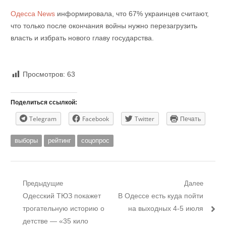
Одесса News
информировала, что 67% украинцев считают,
что только после окончания войны нужно перезагрузить
власть и избрать нового главу государства.
Просмотров:
63
Поделиться ссылкой:
Telegram
Facebook
Twitter
Печать
выборы
рейтинг
соцопрос
Навигация
Предыдущие
Далее
Предыдущий
Следующий
Одесский ТЮЗ покажет
В Одессе есть куда пойти
по
пост:
пост:
трогательную историю о
на выходных 4-5 июля
записям
детстве — «35 кило