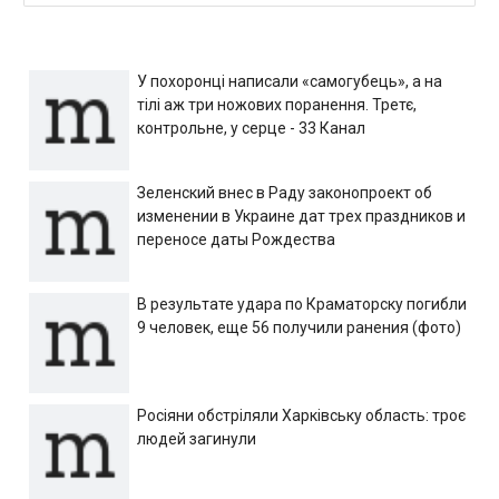
У похоронці написали «самогубець», а на
тілі аж три ножових поранення. Третє,
контрольне, у серце - 33 Канал
Зеленский внес в Раду законопроект об
изменении в Украине дат трех праздников и
переносе даты Рождества
В результате удара по Краматорску погибли
9 человек, еще 56 получили ранения (фото)
Росіяни обстріляли Харківську область: троє
людей загинули