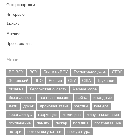
Фоторепортажи
Интервью
Анонсы
Мнение
Пресс-релизы
Метки
ВС ВСУ
ВСУ
Генштаб ВСУ
Госпогранслужба
ДТЭК
Зеленский
ПВО
Россия
СБУ
США
Труханов
Украина
Херсонская область
Чёрное море
безопасность
военная помощь
война
выходные
дети
досуг
дроновая атака
жертвы
концерт
коронавирус
коррупция
медицина
минута молчания
отключение
память
пожар
полиция
пострадавшие
потери
потери оккупантов
прокуратура