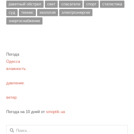
ракетный обстрел
свет
спасатели
спорт
статистика
суд
теннис
экология
электроэнергия
энергоснабжение
Погода
Одесса
влажность:
давление:
ветер:
Погода на 10 дней от
sinoptik.ua
Найти: