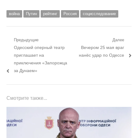
война
Путин
рейтинг
Россия
социсследование
Навигация
Предыдущие
Далее
Предыдущий
Следующий
Одесский оперный театр
Вечером 25 мая враг
по
пост:
пост:
приглашает на
нанёс удар по Одессе
записям
приключения «Запорожца
за Дунаем»
Смотрите также...