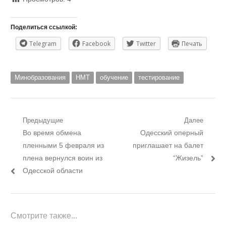
Поделиться ссылкой:
Telegram
Facebook
Twitter
Печать
Минобразования
НМТ
обучение
тестирование
Навигация
Предыдущие
Далее
Предыдущий
Следующий
Во время обмена
Одесский оперный
по
пост:
пост:
пленными 5 февраля из
приглашает на балет
записям
плена вернулся воин из
“Жизель”
Одесской области
Смотрите также...