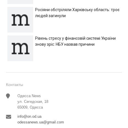
Росіяни обстріляли Харківську область: троє
людей загинули
Рівень стресу у фінансовій системі України
знову зріс: НБУ назвав причини
Контакты
Одесса News
ул. Сегедская, 18
65009, Одесса
info@on.od.ua
odessanews.ua@gmail.com