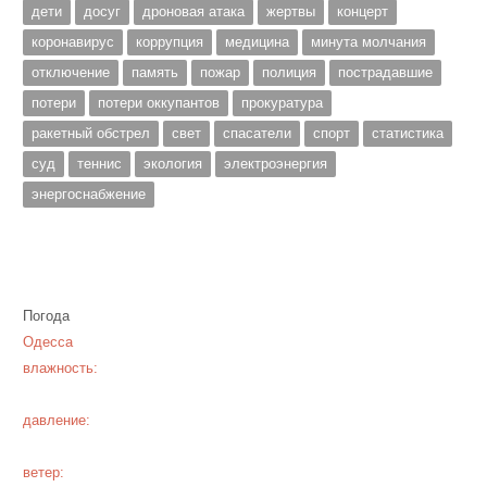
дети
досуг
дроновая атака
жертвы
концерт
коронавирус
коррупция
медицина
минута молчания
отключение
память
пожар
полиция
пострадавшие
потери
потери оккупантов
прокуратура
ракетный обстрел
свет
спасатели
спорт
статистика
суд
теннис
экология
электроэнергия
энергоснабжение
Погода
Одесса
влажность:
давление:
ветер: