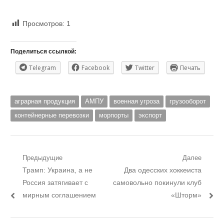
Просмотров:
1
Поделиться ссылкой:
Telegram
Facebook
Twitter
Печать
аграрная продукция
АМПУ
военная угроза
грузооборот
контейнерные перевозки
морпорты
экспорт
Навигация
Предыдущие
Далее
Предыдущий
Следующий
Трамп: Украина, а не
Два одесских хоккеиста
по
пост:
пост:
Россия затягивает с
самовольно покинули клуб
записям
мирным соглашением
«Шторм»