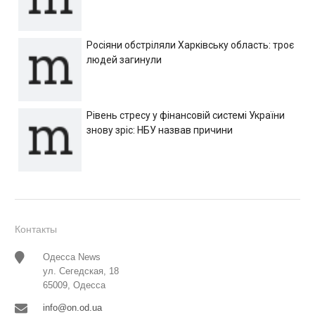
Росіяни обстріляли Харківську область: троє
людей загинули
Рівень стресу у фінансовій системі України
знову зріс: НБУ назвав причини
Контакты
Одесса News
ул. Сегедская, 18
65009, Одесса
info@on.od.ua