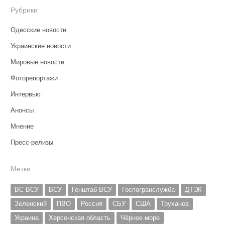
Рубрики
Одесские новости
Украинские новости
Мировые новости
Фоторепортажи
Интервью
Анонсы
Мнение
Пресс-релизы
Метки
ВС ВСУ
ВСУ
Генштаб ВСУ
Госпогранслужба
ДТЭК
Зеленский
ПВО
Россия
СБУ
США
Труханов
Украина
Херсонская область
Чёрное море