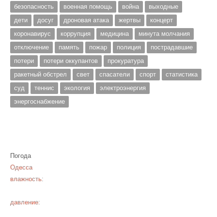
безопасность
военная помощь
война
выходные
дети
досуг
дроновая атака
жертвы
концерт
коронавирус
коррупция
медицина
минута молчания
отключение
память
пожар
полиция
пострадавшие
потери
потери оккупантов
прокуратура
ракетный обстрел
свет
спасатели
спорт
статистика
суд
теннис
экология
электроэнергия
энергоснабжение
Погода
Одесса
влажность:
давление: