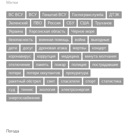
Метки
ВС ВСУ
ВСУ
Генштаб ВСУ
Госпогранслужба
ДТЭК
Зеленский
ПВО
Россия
СБУ
США
Труханов
Украина
Херсонская область
Чёрное море
безопасность
военная помощь
война
выходные
дети
досуг
дроновая атака
жертвы
концерт
коронавирус
коррупция
медицина
минута молчания
отключение
память
пожар
полиция
пострадавшие
потери
потери оккупантов
прокуратура
ракетный обстрел
свет
спасатели
спорт
статистика
суд
теннис
экология
электроэнергия
энергоснабжение
Погода