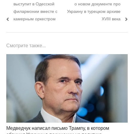
по
пост:
пост:
выступит в Одесской
о новом документе про
записям
филармонии вместе с
Украину в турецком архиве
камерным оркестром
XVIII века
Смотрите также...
Медведчук написал письмо Трампу, в котором