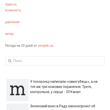
Одесса
влажность:
давление:
ветер:
Погода на 10 дней от
sinoptik.ua
Найти:
У похоронці написали «самогубець», а на
тілі аж три ножових поранення. Третє,
контрольне, у серце - 33 Канал
Зеленский внес в Раду законопроект об