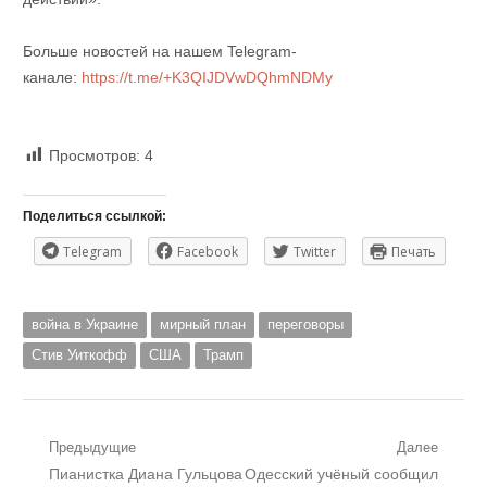
Больше новостей на нашем Telegram-
канале:
https://t.me/+K3QIJDVwDQhmNDMy
Просмотров:
4
Поделиться ссылкой:
Telegram
Facebook
Twitter
Печать
война в Украине
мирный план
переговоры
Стив Уиткофф
США
Трамп
Навигация
Предыдущие
Далее
Предыдущий
Следующий
Пианистка Диана Гульцова
Одесский учёный сообщил