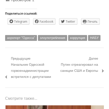
Поделиться ссылкой:
Telegram
Facebook
Twitter
Печать
аэропорт "Одесса"
злоупотребления
коррупция
НАБУ
Навигация
Предыдущие
Далее
Предыдущий
Следующий
Начальник Одесской
Путин отреагировал на
по
пост:
пост:
горвоенадминистрации
санкции США и Европы
записям
встретился с депутатами
Смотрите также...