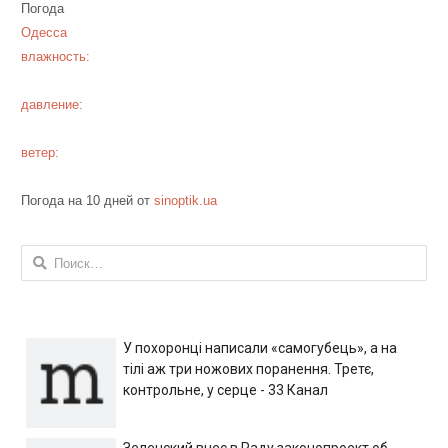
Погода
Одесса
влажность:
давление:
ветер:
Погода на 10 дней от
sinoptik.ua
Найти:
У похоронці написали «самогубець», а на
тілі аж три ножових поранення. Третє,
контрольне, у серце - 33 Канал
Зеленский внес в Раду законопроект об