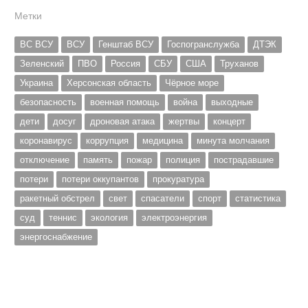
Метки
ВС ВСУ
ВСУ
Генштаб ВСУ
Госпогранслужба
ДТЭК
Зеленский
ПВО
Россия
СБУ
США
Труханов
Украина
Херсонская область
Чёрное море
безопасность
военная помощь
война
выходные
дети
досуг
дроновая атака
жертвы
концерт
коронавирус
коррупция
медицина
минута молчания
отключение
память
пожар
полиция
пострадавшие
потери
потери оккупантов
прокуратура
ракетный обстрел
свет
спасатели
спорт
статистика
суд
теннис
экология
электроэнергия
энергоснабжение