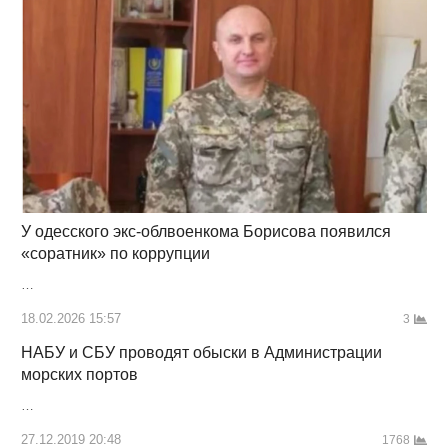
У одесского экс-облвоенкома Борисова появился
«соратник» по коррупции
…
18.02.2026 15:57
3
НАБУ и СБУ проводят обыски в Администрации
морских портов
…
27.12.2019 20:48
1768