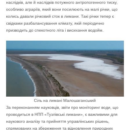
наслідків, але й наслідків потужного антропогенного тиску,
особливо аграріїв, який вони посилюють на малі річки, що
колись давали річковий сток в лимани. Такі річки тепер є
свідками разбалансування клімату, якій періодично
призводить до спекотного літа і висихання водойм.
Сіль на лимані Малошаганський
За переконанням науковців, звіти про моніторинг води, що
проводиться в НПП «Тузлівські лимани», є важливими для
наукового аналізу та прийняття управлінських рішень,
спрямованих на збереження та відновлення природних