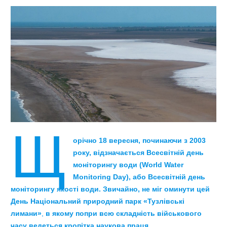
Щ
орічно 18 вересня, починаючи з 2003
року, відзначається Всесвітній день
моніторингу води (World Water
Monitoring Day), або Всесвітній день
моніторингу якості води. Звичайно, не міг оминути цей
День Національний природний парк «Тузлівські
лимани»
,
в якому попри всю складність військового
часу ведеться кропітка наукова праця.