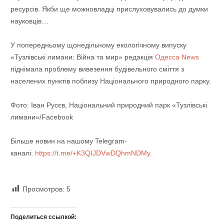
ресурсів. Якби ще можновладці прислуховувались до думки
науковців…
У попередньому щонедільному екологічному випуску
«Тузлівські лимани: Війна та мир» редакція
Одесса News
піднімала проблему вивезення будівельного сміття з
населених пунктів поблизу Національного природного парку.
Фото: Іван Русєв, Національний природний парк «Тузлівські
лимани»/Facebook
Більше новин на нашому Telegram-
каналі:
https://t.me/+K3QIJDVwDQhmNDMy
.
Просмотров:
5
Поделиться ссылкой: