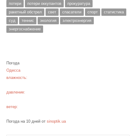
потери
потери оккупантов
прокуратура
ракетный обстрел
свет
спасатели
спорт
статистика
суд
теннис
экология
электроэнергия
энергоснабжение
Погода
Одесса
влажность:
давление:
ветер:
Погода на 10 дней от
sinoptik.ua