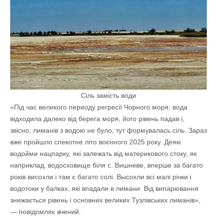
Сіль замість води
«Під час великого периоду регресії Чорного моря, вода
відходила далеко від берега моря, його рівень падав і,
звісно, лиманів з водою не було, тут формувалась сіль. Зараз
вже пройшло спекотне літо воєнного 2025 року. Деякі
водойми нацпарку, які залежать від материкового стоку, як
наприклад, водосховище біля с. Вишневе, вперше за багато
років висохли і там є багато солі. Высохли всі малі річки і
водотоки у балках, які впадали в лимани. Від випарювання
знижається рівень і основних великих Тузлівських лиманів»,
— повідомляє вчений.