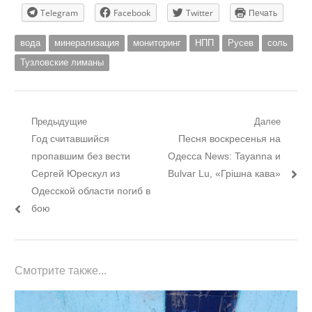
Telegram
Facebook
Twitter
Печать
вода
минерализация
мониторинг
НПП
Русев
соль
Тузловские лиманы
Навигация
Предыдущие
Далее
Предыдущий
Следующий
Год считавшийся
Песня воскресенья на
по
пост:
пост:
пропавшим без вести
Одесса News: Tayanna и
записям
Сергей Юрескул из
Bulvar Lu, «Грішна кава»
Одесской области погиб в
бою
Смотрите также...