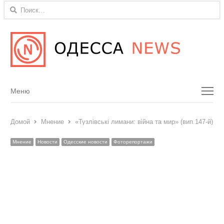
Найти:
Menu
Меню
Домой
Мнение
«Тузлівські лимани: війна та мир» (вип.147-й): 
Мнение
Новости
Одесские новости
Фоторепортажи