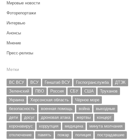
Мировые новости
Фоторепортажи
Интервью
Анонсы
Мнение
Пресс-релизы
Метки
ВС ВСУ
ВСУ
Генштаб ВСУ
Госпогранслужба
ДТЭК
Зеленский
ПВО
Россия
СБУ
США
Труханов
Украина
Херсонская область
Чёрное море
безопасность
военная помощь
война
выходные
дети
досуг
дроновая атака
жертвы
концерт
коронавирус
коррупция
медицина
минута молчания
отключение
память
пожар
полиция
пострадавшие