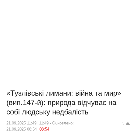
«Тузлівські лимани: війна та мир»
(вип.147-й): природа відчуває на
собі людську недбалість
21.09.2025 11:49
11:49
Обновлено:
5
21.09.2025 08:54
08:54