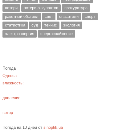
потери
потери оккупантов
прокуратура
ракетный обстрел
свет
спасатели
спорт
статистика
суд
теннис
экология
электроэнергия
энергоснабжение
Погода
Одесса
влажность:
давление:
ветер:
Погода на 10 дней от
sinoptik.ua