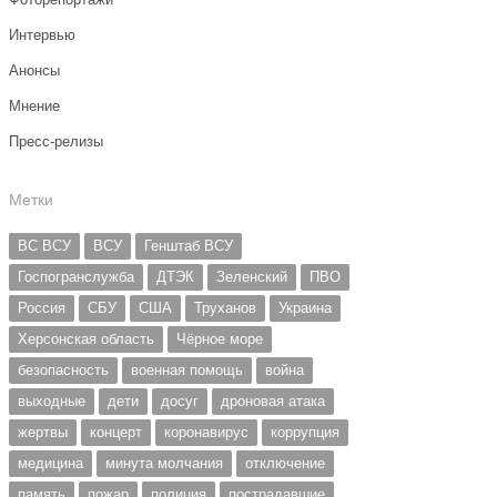
Интервью
Анонсы
Мнение
Пресс-релизы
Метки
ВС ВСУ
ВСУ
Генштаб ВСУ
Госпогранслужба
ДТЭК
Зеленский
ПВО
Россия
СБУ
США
Труханов
Украина
Херсонская область
Чёрное море
безопасность
военная помощь
война
выходные
дети
досуг
дроновая атака
жертвы
концерт
коронавирус
коррупция
медицина
минута молчания
отключение
память
пожар
полиция
пострадавшие