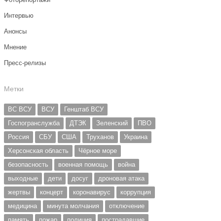
Интервью
Анонсы
Мнение
Пресс-релизы
Метки
ВС ВСУ
ВСУ
Генштаб ВСУ
Госпогранслужба
ДТЭК
Зеленский
ПВО
Россия
СБУ
США
Труханов
Украина
Херсонская область
Чёрное море
безопасность
военная помощь
война
выходные
дети
досуг
дроновая атака
жертвы
концерт
коронавирус
коррупция
медицина
минута молчания
отключение
память
пожар
полиция
пострадавшие