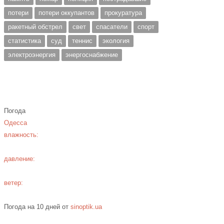
потери
потери оккупантов
прокуратура
ракетный обстрел
свет
спасатели
спорт
статистика
суд
теннис
экология
электроэнергия
энергоснабжение
Погода
Одесса
влажность:
давление:
ветер:
Погода на 10 дней от
sinoptik.ua