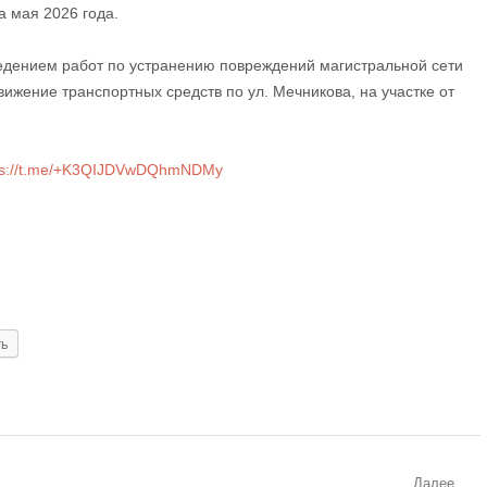
а мая 2026 года.
едением работ по устранению повреждений магистральной сети
ижение транспортных средств по ул. Мечникова, на участке от
ps://t.me/+K3QIJDVwDQhmNDMy
ть
Далее