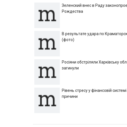
Зеленский внес в Раду законопрое
Рождества
В результате удара по Краматорск
(фото)
Росіяни обстріляли Харківську об
загинули
Рівень стресу у фінансовій системі
причини