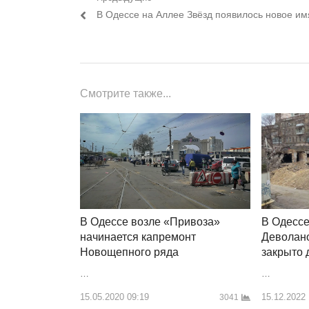
Навигация
Предыдущий
В Одессе на Аллее Звёзд появилось новое им
по
пост:
записям
Смотрите также...
В Одессе возле «Привоза»
В Одессе
начинается капремонт
Деволано
Новощепного ряда
закрыто 
…
…
15.05.2020 09:19
15.12.2022
3041