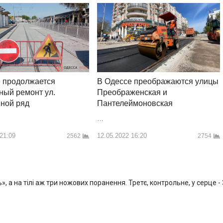
 продолжается
В Одессе преображаются улицы
ный ремонт ул.
Преображенская и
ной ряд
Пантелеймоновская
…
 21:09
12.05.2022 16:20
2562
2754
, а на тілі аж три ножових поранення. Третє, контрольне, у серце -