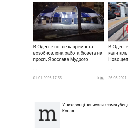
В Одессе после капремонта
В Одессе
возобновлена ​​работа бювета на
капиталь
просп. Ярослава Мудрого
Новощеп
…
…
01.01.2026 17:55
26.05.2021
0
У похоронці написали «самогубець»
Канал