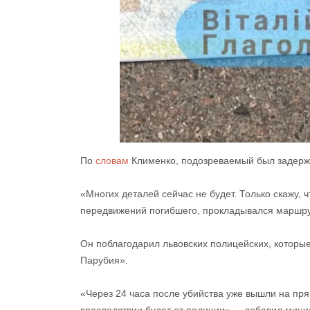
По
словам
Клименко, подозреваемый был задержа
«Многих деталей сейчас не будет. Только скажу,
передвижений погибшего, прокладывался маршру
Он поблагодарил львовских полицейских, которы
Парубия».
«Через 24 часа после убийства уже вышли на пря
впоследствии будет от полиции», – добавил мини