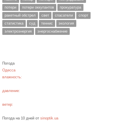
потери
потери оккупантов
прокуратура
ракетный обстрел
свет
спасатели
спорт
статистика
суд
теннис
экология
электроэнергия
энергоснабжение
Погода
Одесса
влажность:
давление:
ветер:
Погода на 10 дней от
sinoptik.ua