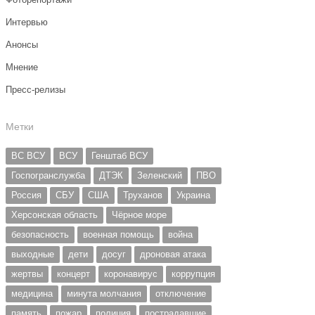
Интервью
Анонсы
Мнение
Пресс-релизы
Метки
ВС ВСУ
ВСУ
Генштаб ВСУ
Госпогранслужба
ДТЭК
Зеленский
ПВО
Россия
СБУ
США
Труханов
Украина
Херсонская область
Чёрное море
безопасность
военная помощь
война
выходные
дети
досуг
дроновая атака
жертвы
концерт
коронавирус
коррупция
медицина
минута молчания
отключение
память
пожар
полиция
пострадавшие