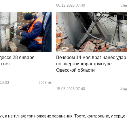
06.12.2025 07:40
5
дессе 28 января
Вечером 14 мая враг нанёс удар
 свет
по энергоинфраструктуре
Одесской области
…
 10:03
2068
15.05.2026 07:40
4
, а на тілі аж три ножових поранення. Третє, контрольне, у серце -