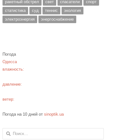
ракетный обстрел
свет
спасатели
спорт
статистика
суд
теннис
экология
электроэнергия
энергоснабжение
Погода
Одесса
влажность:
давление:
ветер:
Погода на 10 дней от
sinoptik.ua
Найти: