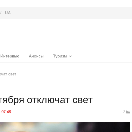
/
UA
Интервью
Анонсы
Туризм
ючат свет
тября отключат свет
07:48
2