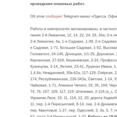
проведения плановых работ.
Об этом
сообщает
Telegram-канал «Одесса. Офи
Работы в электросетях запланированы, в частнос
линия 2-й Лиманчик, 12, 14, 22, 24, 28, 34а; 3-я 
2-й Лиманчик, 4а, 1-я Садовая, 1-39, 2-я Садовая,
я Садовая, 1-71, Большая Садовая, 1-52, Высокая, 
Головатого, 24-145, Донецкая, 1/1-25, Дорожная, 
Керченская, 27-62б, Кишинёвская, 2-24, Професс
Кузнецова, 3-14, Летняя, 23-41, Луценко Ивана, 
1,4,4а; Неждановой, 30в-62а, 117-129; Озёрная, 2
174; Республиканская, 226-343а, Светлая, 1-14, У
Чайковая, 1-71, Атамана Чепиги, 33, 35, 104; Чер
74, 76, 107, 109, 117, 119; Штилевая, 2-118,/а_с,
Украинки Леси, 10, 11, 11А, 12, 20; дорога Хаджиб
11, пер. 1-й Пересыпский, 8-14, пер. 2-й Дунаевско
пер. Квантовый, 1-27, пер. Одесский, 3, 3а, 5, 7
52, спуск 2-й Пересыпский, 1-23.
Работы до 18:0