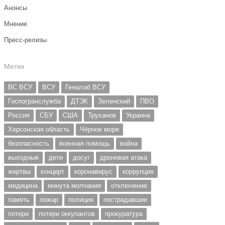
Анонсы
Мнение
Пресс-релизы
Метки
ВС ВСУ
ВСУ
Генштаб ВСУ
Госпогранслужба
ДТЭК
Зеленский
ПВО
Россия
СБУ
США
Труханов
Украина
Херсонская область
Чёрное море
безопасность
военная помощь
война
выходные
дети
досуг
дроновая атака
жертвы
концерт
коронавирус
коррупция
медицина
минута молчания
отключение
память
пожар
полиция
пострадавшие
потери
потери оккупантов
прокуратура