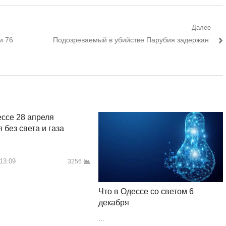
Далее
Следующий
и 76
Подозреваемый в убийстве Парубия задержан
пост:
ессе 28 апреля
 без света и газа
 13:09
3256
Что в Одессе со светом 6
декабря
…