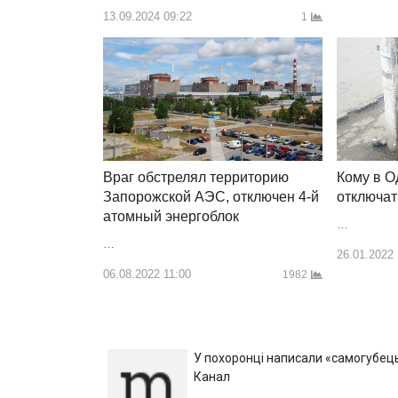
13.09.2024 09:22
1
Кому в О
Враг обстрелял территорию
отключат
Запорожской АЭС, отключен 4-й
атомный энергоблок
…
…
26.01.2022
06.08.2022 11:00
1982
У похоронці написали «самогубець»
Канал