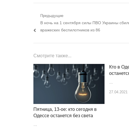
Навигация
Предыдущие
Предыдущий
В ночь на 1 сентября силы ПВО Украины сбил
по
пост:
вражеских беспилотников из 86
записям
Смотрите также...
Кто в Од
останется
…
27.04.2021
Пятница, 13-ое: кто сегодня в
Одессе останется без света
…