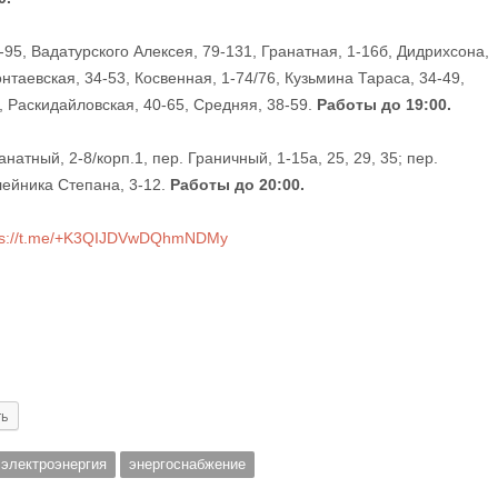
0-95, Вадатурского Алексея, 79-131, Гранатная, 1-16б, Дидрихсона,
лонтаевская, 34-53, Косвенная, 1-74/76, Кузьмина Тараса, 34-49,
Раскидайловская, 40-65, Средняя, ​​38-59.
Работы до 19:00.
анатный, 2-8/корп.1, пер. Граничный, 1-15а, 25, 29, 35; пер.
лейника Степана, 3-12.
Работы до 20:00.
ps://t.me/+K3QIJDVwDQhmNDMy
ть
электроэнергия
энергоснабжение