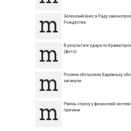
Зеленский внес в Раду законопрое
Рождества
В результате удара по Краматорск
(фото)
Росіяни обстріляли Харківську об
загинули
Рівень стресу у фінансовій системі
причини