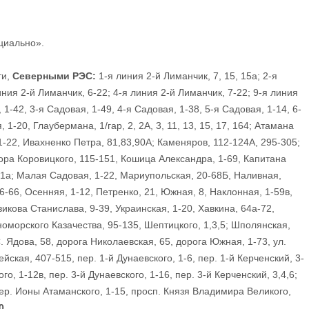
циально».
ти,
Северными РЭС:
1-я линия 2-й Лиманчик, 7, 15, 15а; 2-я
линия 2-й Лиманчик, 6-22; 4-я линия 2-й Лиманчик, 7-22; 9-я линия
 1-42, 3-я Садовая, 1-49, 4-я Садовая, 1-38, 5-я Садовая, 1-14, 6-
1-20, Глаубермана, 1/гар, 2, 2А, 3, 11, 13, 15, 17, 164; Атамана
1-22, Ивахненко Петра, 81,83,90А; Каменяров, 112-124А, 295-305;
ора Коровицкого, 115-151, Кошица Александра, 1-69, Капитана
1,1а; Малая Садовая, 1-22, Мариупольская, 20-68Б, Наливная,
6-66, Осенняя, 1-12, Петренко, 21, Южная, 8, Наклонная, 1-59в,
зикова Станислава, 9-39, Украинская, 1-20, Хавкина, 64а-72,
номорского Казачества, 95-135, Шептицкого, 1,3,5; Шполянская,
 С. Ядова, 58, дорога Николаевская, 65, дорога Южная, 1-73, ул.
ейская, 407-515, пер. 1-й Дунаевского, 1-6, пер. 1-й Керченский, 3-
го, 1-12в, пер. 3-й Дунаевского, 1-16, пер. 3-й Керченский, 3,4,6;
; пер. Ионы Атаманского, 1-15, просп. Князя Владимира Великого,
0.