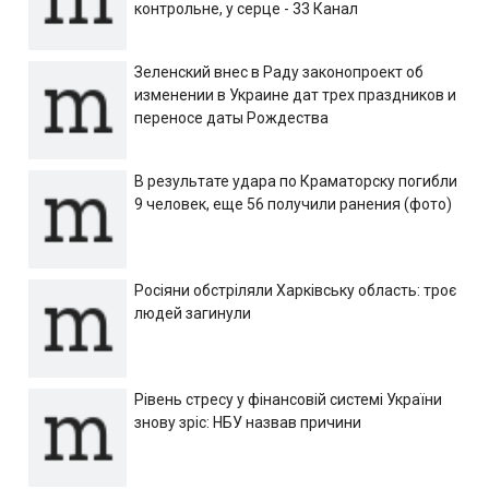
контрольне, у серце - 33 Канал
Зеленский внес в Раду законопроект об
изменении в Украине дат трех праздников и
переносе даты Рождества
В результате удара по Краматорску погибли
9 человек, еще 56 получили ранения (фото)
Росіяни обстріляли Харківську область: троє
людей загинули
Рівень стресу у фінансовій системі України
знову зріс: НБУ назвав причини