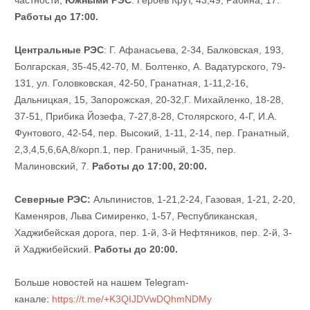
частности,
Южными РЭС
: Героев Крут, 43,49; Рабина, 17.
Работы до 17:00.
Центральные РЭС
: Г. Афанасьева, 2-34, Балковская, 193,
Болгарская, 35-45,42-70, М. Болтенко, А. Вадатурского, 79-
131, ул. Головковская, 42-50, Гранатная, 1-11,2-16,
Дальницкая, 15, Запорожская, 20-32,Г. Михайленко, 18-28,
37-51, Прибика Йозефа, 7-27,8-28, Столярского, 4-Г, И.А.
Фунтового, 42-54, пер. Высокий, 1-11, 2-14, пер. Гранатный,
2,3,4,5,6,6А,8/корп.1, пер. Граничный, 1-35, пер.
Малиновский, 7.
Работы до 17:00, 20:00.
Северные РЭС:
Альпинистов, 1-21,2-24, Газовая, 1-21, 2-20,
Каменяров, Льва Симиренко, 1-57, Республиканская,
Хаджибейская дорога, пер. 1-й, 3-й Нефтяников, пер. 2-й, 3-
й Хаджибейский.
Работы до 20:00.
Больше новостей на нашем Telegram-
канале:
https://t.me/+K3QIJDVwDQhmNDMy