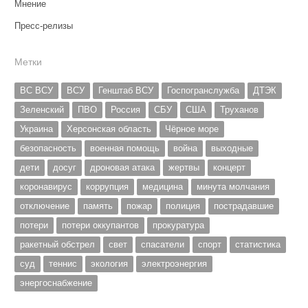
Мнение
Пресс-релизы
Метки
ВС ВСУ
ВСУ
Генштаб ВСУ
Госпогранслужба
ДТЭК
Зеленский
ПВО
Россия
СБУ
США
Труханов
Украина
Херсонская область
Чёрное море
безопасность
военная помощь
война
выходные
дети
досуг
дроновая атака
жертвы
концерт
коронавирус
коррупция
медицина
минута молчания
отключение
память
пожар
полиция
пострадавшие
потери
потери оккупантов
прокуратура
ракетный обстрел
свет
спасатели
спорт
статистика
суд
теннис
экология
электроэнергия
энергоснабжение