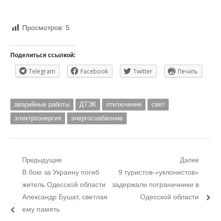
Просмотров:
5
Поделиться ссылкой:
Telegram
Facebook
Twitter
Печать
аварийные работы
ДТЭК
отключение
свет
электроэнергия
энергоснабжение
Навигация
Предыдущие
Далее
Предыдущий
Следующий
В бою за Украину погиб
9 туристов-«уклонистов»
по
пост:
пост:
житель Одесской области
задержали пограничники в
записям
Александр Бушат, светлая
Одесской области
ему память