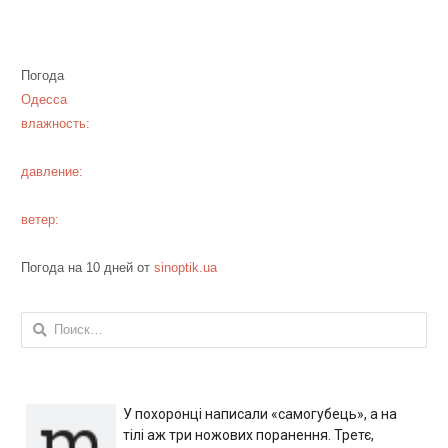
Погода
Одесса
влажность:
давление:
ветер:
Погода на 10 дней от
sinoptik.ua
Найти:
У похоронці написали «самогубець», а на
тілі аж три ножових поранення. Третє,