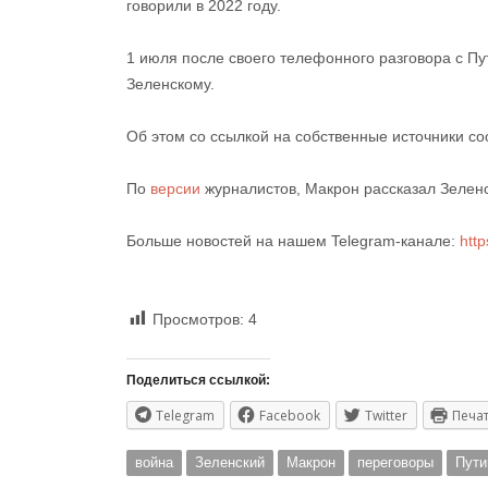
говорили в 2022 году.
1 июля после своего телефонного разговора с П
Зеленскому.
Об этом со ссылкой на собственные источники с
По
версии
журналистов, Макрон рассказал Зеленс
Больше новостей на нашем Telegram-канале:
htt
Просмотров:
4
Поделиться ссылкой:
Telegram
Facebook
Twitter
Печа
война
Зеленский
Макрон
переговоры
Пути