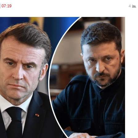
07:19
4