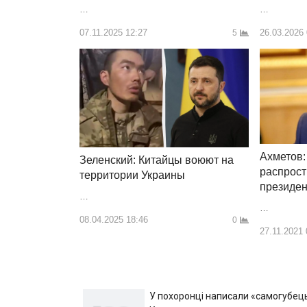
…
…
07.11.2025 12:27
26.03.2026
5
Ахметов:
Зеленский: Китайцы воюют на
распрос
территории Украины
президе
…
…
08.04.2025 18:46
0
27.11.2021 
У похоронці написали «самогубець»