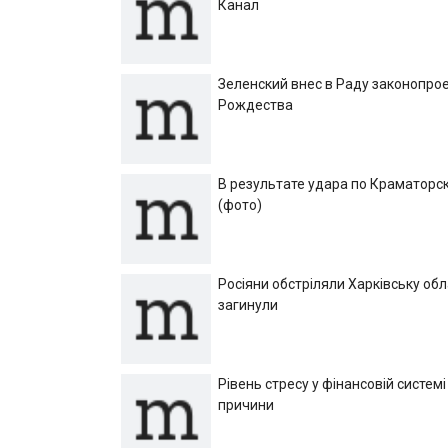
Канал
Зеленский внес в Раду законопрое
Рождества
В результате удара по Краматорск
(фото)
Росіяни обстріляли Харківську об
загинули
Рівень стресу у фінансовій системі
причини