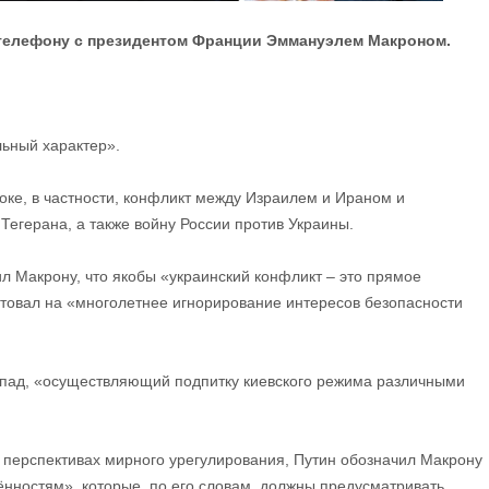
телефону с президентом Франции Эммануэлем Макроном.
ьный характер».
ке, в частности, конфликт между Израилем и Ираном и
егерана, а также войну России против Украины.
 Макрону, что якобы «украинский конфликт – это прямое
етовал на «многолетнее игнорирование интересов безопасности
апад, «осуществляющий подпитку киевского режима различными
 о перспективах мирного урегулирования, Путин обозначил Макрону
нностям», которые, по его словам, должны предусматривать