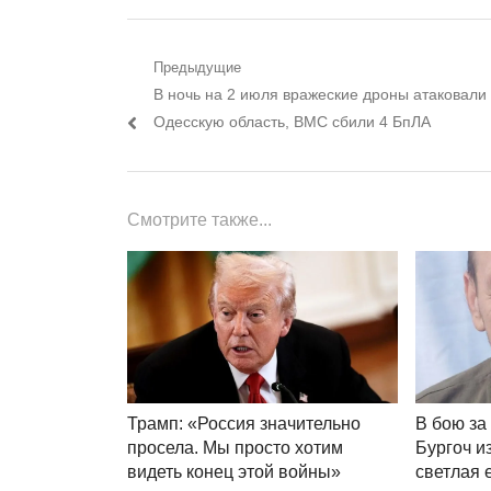
Навигация
Предыдущие
Предыдущий
В ночь на 2 июля вражеские дроны атаковали
по
пост:
Одесскую область, ВМС сбили 4 БпЛА
записям
Смотрите также...
Трамп: «Россия значительно
В бою за
просела. Мы просто хотим
Бургоч и
видеть конец этой войны»
светлая 