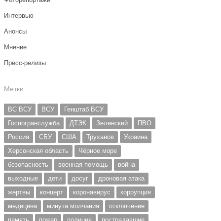
Интервью
Анонсы
Мнение
Пресс-релизы
Метки
ВС ВСУ
ВСУ
Генштаб ВСУ
Госпогранслужба
ДТЭК
Зеленский
ПВО
Россия
СБУ
США
Труханов
Украина
Херсонская область
Чёрное море
безопасность
военная помощь
война
выходные
дети
досуг
дроновая атака
жертвы
концерт
коронавирус
коррупция
медицина
минута молчания
отключение
память
пожар
полиция
пострадавшие