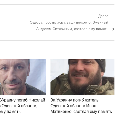
Далее
Следующий
Одесса простилась с защитником о. Змеиный
пост:
Андреем Ситявиным, светлая ему память
 Украину погиб Николай
За Украину погиб житель
з Одесской области,
Одесской области Иван
ему память
Матвиенко, светлая ему память