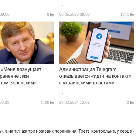
…
 09:00
08.06.2023 09:00
0
1241
Администрация Telegram
 «Меня возмущает
отказывается «идти на контакт»
транение лжи
с украинскими властями
нтом Зеленским»
…
29.02.2024 12:07
09:01
2
1420
, а на тілі аж три ножових поранення. Третє, контрольне, у серце -