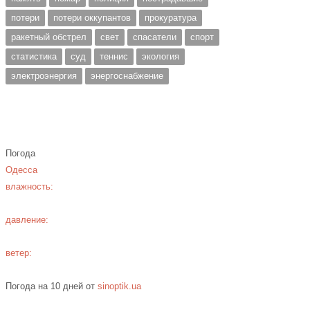
потери
потери оккупантов
прокуратура
ракетный обстрел
свет
спасатели
спорт
статистика
суд
теннис
экология
электроэнергия
энергоснабжение
Погода
Одесса
влажность:
давление:
ветер:
Погода на 10 дней от
sinoptik.ua