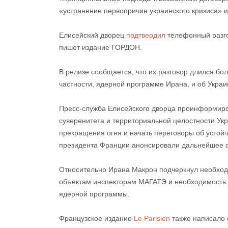
«устранение первопричин украинского кризиса» 
Елисейский дворец
подтвердил
телефонный разго
пишет издание ГОРДОН.
В релизе сообщается, что их разговор длился бо
частности, ядерной программе Ирана, и об Украи
Пресс-служба Елисейского дворца проинформиро
суверенитета и территориальной целостности Ук
прекращения огня и начать переговоры об устой
президента Франции анонсировали дальнейшее о
Относительно Ирана Макрон подчеркнул необход
объектам инспекторам МАГАТЭ и необходимость 
ядерной программы.
Французское издание
Le Parisien
также написало о