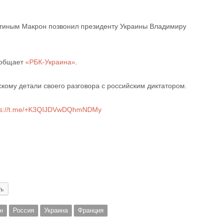
утиным Макрон позвонил президенту Украины Владимиру
ообщает
«РБК-Украина»
.
кому детали своего разговора с российским диктатором.
ps://t.me/+K3QIJDVwDQhmNDMy
ть
н
Россия
Украина
Франция