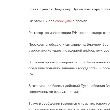
Глава Кремля
Владимир Путин поговорил по 
Об этом 1 июля
сообщили
в Кремле.
Разговор, по информации РФ, носил «содержател
Президенты обсудили ситуацию на Ближнем Восто
американские удары по ядерной инфраструктуре Т
В Кремле проинформировали, что Путин напомнил
следствие политики западных государств», и пос
РФ».
В затягивании боевых действий Путин обвинил З
современными вооружениями».
Также в сообщении говорится о том, что, говоря
«принципиальные подходы к возможным договорё