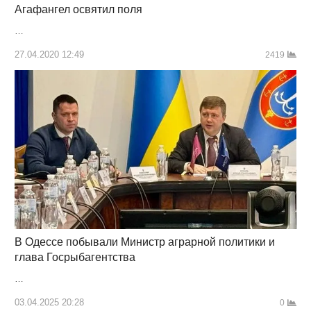
Агафангел освятил поля
…
27.04.2020 12:49
2419
В Одессе побывали Министр аграрной политики и
глава Госрыбагентства
…
03.04.2025 20:28
0