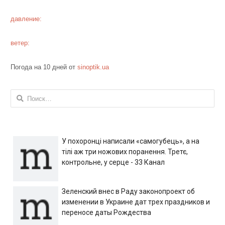
давление:
ветер:
Погода на 10 дней от
sinoptik.ua
Найти:
У похоронці написали «самогубець», а на
тілі аж три ножових поранення. Третє,
контрольне, у серце - 33 Канал
Зеленский внес в Раду законопроект об
изменении в Украине дат трех праздников и
переносе даты Рождества