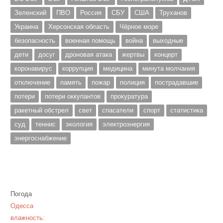
Зеленский
ПВО
Россия
СБУ
США
Труханов
Украина
Херсонская область
Чёрное море
безопасность
военная помощь
война
выходные
дети
досуг
дроновая атака
жертвы
концерт
коронавирус
коррупция
медицина
минута молчания
отключение
память
пожар
полиция
пострадавшие
потери
потери оккупантов
прокуратура
ракетный обстрел
свет
спасатели
спорт
статистика
суд
теннис
экология
электроэнергия
энергоснабжение
Погода
Одесса
влажность: