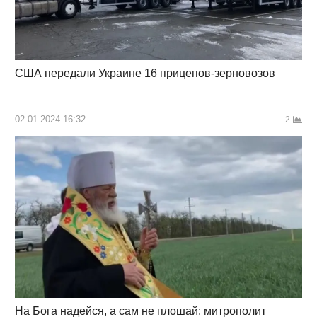
США передали Украине 16 прицепов-зерновозов
…
02.01.2024 16:32
2
На Бога надейся, а сам не плошай: митрополит