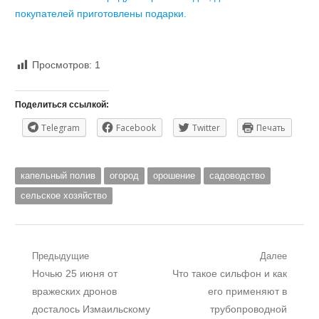
покупателей приготовлены подарки.
Просмотров:
1
Поделиться ссылкой:
Telegram
Facebook
Twitter
Печать
капельный полив
огород
орошение
садоводство
сельское хозяйство
Навигация
Предыдущие
Далее
Предыдущий
Следующий
Ночью 25 июня от
Что такое сильфон и как
по
пост:
пост:
вражеских дронов
его применяют в
записям
досталось Измаильскому
трубопроводной