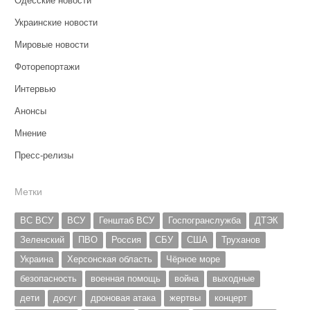
Одесские новости
Украинские новости
Мировые новости
Фоторепортажи
Интервью
Анонсы
Мнение
Пресс-релизы
Метки
ВС ВСУ
ВСУ
Генштаб ВСУ
Госпогранслужба
ДТЭК
Зеленский
ПВО
Россия
СБУ
США
Труханов
Украина
Херсонская область
Чёрное море
безопасность
военная помощь
война
выходные
дети
досуг
дроновая атака
жертвы
концерт