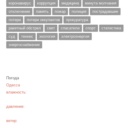
коронавирус
коррупция
медицина
минута молчания
отключение
память
пожар
полиция
пострадавшие
потери
потери оккупантов
прокуратура
ракетный обстрел
свет
спасатели
спорт
статистика
суд
теннис
экология
электроэнергия
энергоснабжение
Погода
Одесса
влажность:
давление:
ветер: