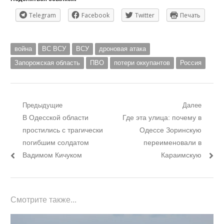
Telegram
Facebook
Twitter
Печать
война
ВС ВСУ
ВСУ
дроновая атака
Запорожская область
ПВО
потери оккупантов
Россия
Навигация
Предыдущие
Далее
Предыдущий
Следующий
В Одесской области
Где эта улица: почему в
по
пост:
пост:
простились с трагически
Одессе Зоринскую
записям
погибшим солдатом
переименовали в
Вадимом Кичуком
Караимскую
Смотрите также...