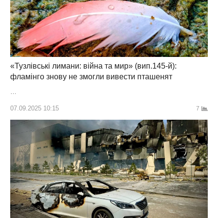
«Тузлівські лимани: війна та мир» (вип.145-й):
фламінго знову не змогли вивести пташенят
…
07.09.2025 10:15
7