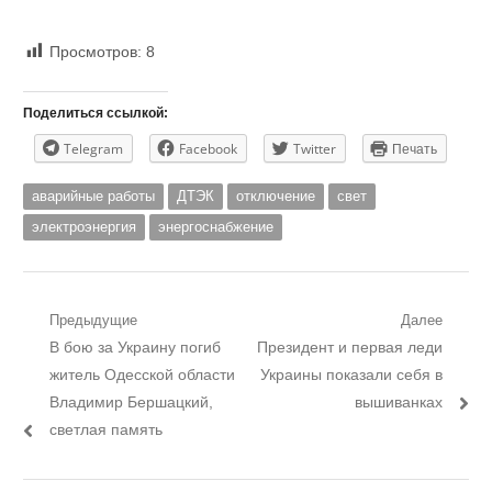
Просмотров:
8
Поделиться ссылкой:
Telegram
Facebook
Twitter
Печать
аварийные работы
ДТЭК
отключение
свет
электроэнергия
энергоснабжение
Навигация
Предыдущие
Далее
Предыдущий
Следующий
В бою за Украину погиб
Президент и первая леди
по
пост:
пост:
житель Одесской области
Украины показали себя в
записям
Владимир Бершацкий,
вышиванках
светлая память