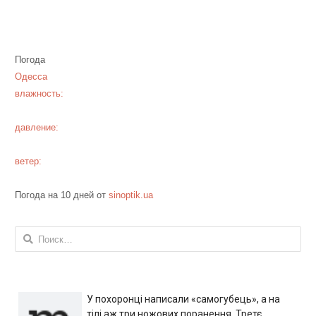
Погода
Одесса
влажность:
давление:
ветер:
Погода на 10 дней от
sinoptik.ua
Найти:
У похоронці написали «самогубець», а на
тілі аж три ножових поранення. Третє,