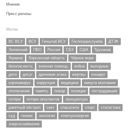
Мнение
Пресс-релизы
Метки
ВС ВСУ
ВСУ
Генштаб ВСУ
Госпогранслужба
ДТЭК
Зеленский
ПВО
Россия
СБУ
США
Труханов
Украина
Херсонская область
Чёрное море
безопасность
военная помощь
война
выходные
дети
досуг
дроновая атака
жертвы
концерт
коронавирус
коррупция
медицина
минута молчания
отключение
память
пожар
полиция
пострадавшие
потери
потери оккупантов
прокуратура
ракетный обстрел
свет
спасатели
спорт
статистика
суд
теннис
экология
электроэнергия
энергоснабжение