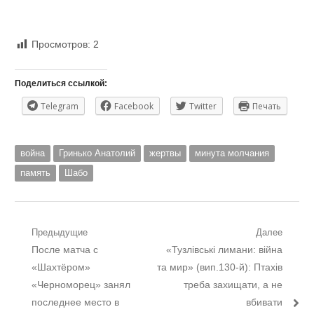
Просмотров:
2
Поделиться ссылкой:
Telegram
Facebook
Twitter
Печать
война
Гринько Анатолий
жертвы
минута молчания
память
Шабо
Навигация
Предыдущие
Далее
Предыдущий
Следующий
После матча с
«Тузлівські лимани: війна
по
пост:
пост:
«Шахтёром»
та мир» (вип.130-й): Птахів
записям
«Черноморец» занял
треба захищати, а не
последнее место в
вбивати