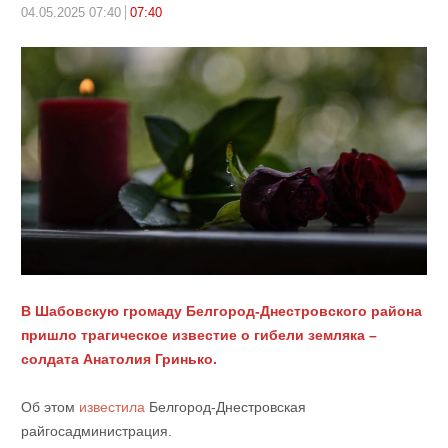
04.05.2025 07:40
07:40
В Шабовскую громаду Белгород-Днестровского района
пришло трагическое известие о гибели земляка –
солдата Анатолия Гринько.
Об этом
известила
Белгород-Днестровская
райгосадминистрация.