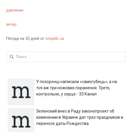
давление:
ветер:
Погода на 10 дней от
sinoptik.ua
Найти:
У похоронці написали «самогубець», а на
тілі аж три ножових поранення. Третє,
контрольне, у серце - 33 Канал
Зеленский внес в Раду законопроект об
изменении в Украине дат трех праздников и
переносе даты Рождества