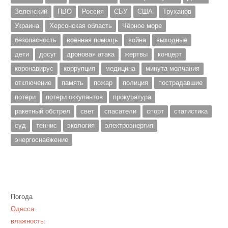
Зеленский
ПВО
Россия
СБУ
США
Труханов
Украина
Херсонская область
Чёрное море
безопасность
военная помощь
война
выходные
дети
досуг
дроновая атака
жертвы
концерт
коронавирус
коррупция
медицина
минута молчания
отключение
память
пожар
полиция
пострадавшие
потери
потери оккупантов
прокуратура
ракетный обстрел
свет
спасатели
спорт
статистика
суд
теннис
экология
электроэнергия
энергоснабжение
Погода
Одесса
влажность: