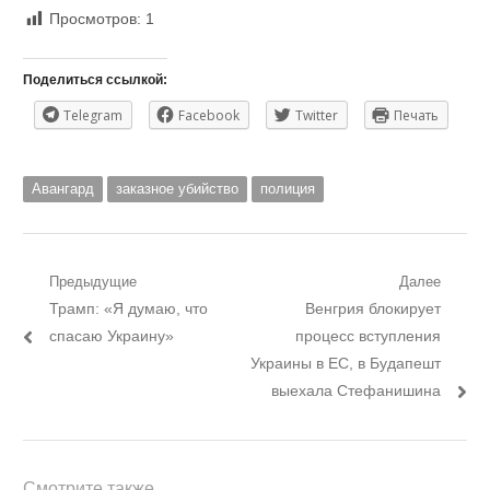
Просмотров:
1
Поделиться ссылкой:
Telegram
Facebook
Twitter
Печать
Авангард
заказное убийство
полиция
Навигация
Предыдущие
Далее
Предыдущий
Следующий
Трамп: «Я думаю, что
Венгрия блокирует
по
пост:
пост:
спасаю Украину»
процесс вступления
записям
Украины в ЕС, в Будапешт
выехала Стефанишина
Смотрите также...