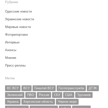
Рубрики
Одесские новости
Украинские новости
Мировые новости
Фоторепортажи
Интервью
Анонсы
Мнение
Пресс-релизы
Метки
ВС ВСУ
ВСУ
Генштаб ВСУ
Госпогранслужба
ДТЭК
Зеленский
ПВО
Россия
СБУ
США
Труханов
Украина
Херсонская область
Чёрное море