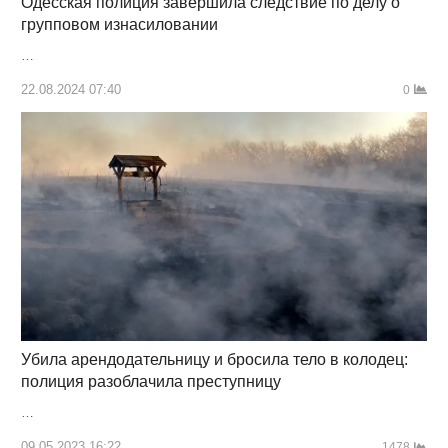
Одесская полиция завершила следствие по делу о
групповом изнасиловании
…
22.08.2024 07:40
0
Убила арендодательницу и бросила тело в колодец:
полиция разоблачила преступницу
…
09.05.2023 16:22
1478