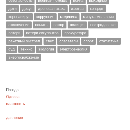
безопасность
военная помощь
война
выходные
дети
досуг
дроновая атака
жертвы
концерт
коронавирус
коррупция
медицина
минута молчания
отключение
память
пожар
полиция
пострадавшие
потери
потери оккупантов
прокуратура
ракетный обстрел
свет
спасатели
спорт
статистика
суд
теннис
экология
электроэнергия
энергоснабжение
Погода
Одесса
влажность:
давление: