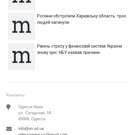
Росіяни обстріляли Харківську область: троє
людей загинули
Рівень стресу у фінансовій системі України
знову зріс: НБУ назвав причини
Контакты
Одесса News
ул. Сегедская, 18
65009, Одесса
info@on.od.ua
odessanews.ua@gmail.com