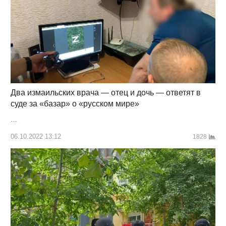
Два измаильских врача — отец и дочь — ответят в
суде за «базар» о «русском мире»
…
06.10.2022 13:12
1828