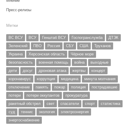
Мнение
Пресс-релизы
Метки
ВС ВСУ
ВСУ
Генштаб ВСУ
Госпогранслужба
ДТЭК
Зеленский
ПВО
Россия
СБУ
США
Труханов
Украина
Херсонская область
Чёрное море
безопасность
военная помощь
война
выходные
дети
досуг
дроновая атака
жертвы
концерт
коронавирус
коррупция
медицина
минута молчания
отключение
память
пожар
полиция
пострадавшие
потери
потери оккупантов
прокуратура
ракетный обстрел
свет
спасатели
спорт
статистика
суд
теннис
экология
электроэнергия
энергоснабжение