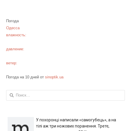
Погода
Одесса
влажность:
давление:
ветер:
Погода на 10 дней от
sinoptik.ua
Найти:
У похоронці написали «самогубець», а на
тілі аж три ножових поранення. Третє,