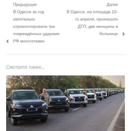
Навигация
Предыдущие
Далее
Предыдущий
Следующий
В Одессе за год
В Одессе, на площади 10-
по
пост:
пост:
капитально
го апреля, произошло
записям
отремонтировали три
ДТП, две женщины в
повреждённых ударами
больнице
РФ многоэтажки
Смотрите также...