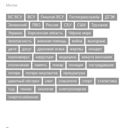
Метки
ВС ВСУ
ВСУ
Генштаб ВСУ
Госпогранслужба
ДТЭК
Зеленский
ПВО
Россия
СБУ
США
Труханов
Украина
Херсонская область
Чёрное море
безопасность
военная помощь
война
выходные
дети
досуг
дроновая атака
жертвы
концерт
коронавирус
коррупция
медицина
минута молчания
отключение
память
пожар
полиция
пострадавшие
потери
потери оккупантов
прокуратура
ракетный обстрел
свет
спасатели
спорт
статистика
суд
теннис
экология
электроэнергия
энергоснабжение