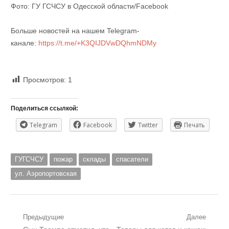
Фото: ГУ ГСЧСУ в Одесской области/Facebook
Больше новостей на нашем Telegram-
канале:
https://t.me/+K3QIJDVwDQhmNDMy
Просмотров:
1
Поделиться ссылкой:
Telegram
Facebook
Twitter
Печать
ГУГСЧСУ
пожар
склады
спасатели
ул. Аэропортовская
Навигация
Предыдущие
Далее
Предыдущий
Следующий