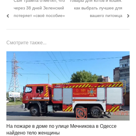
Сын Трампа отметил, что
Товары для котов и кошек:
по
пост:
пост:
через 38 дней Зеленский
как выбрать лучшее для
записям
потеряет «своё пособие»
вашего питомца
Смотрите также...
На пожаре в доме по улице Мечникова в Одессе
найдено тело женщины