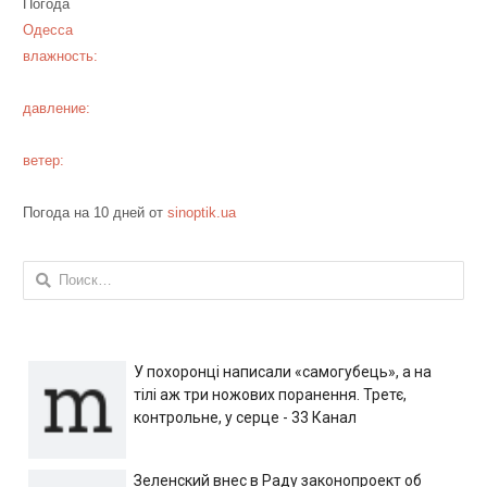
Погода
Одесса
влажность:
давление:
ветер:
Погода на 10 дней от
sinoptik.ua
Найти:
У похоронці написали «самогубець», а на
тілі аж три ножових поранення. Третє,
контрольне, у серце - 33 Канал
Зеленский внес в Раду законопроект об