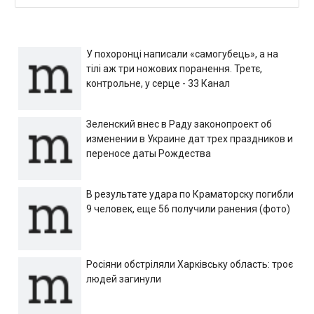
У похоронці написали «самогубець», а на
тілі аж три ножових поранення. Третє,
контрольне, у серце - 33 Канал
Зеленский внес в Раду законопроект об
изменении в Украине дат трех праздников и
переносе даты Рождества
В результате удара по Краматорску погибли
9 человек, еще 56 получили ранения (фото)
Росіяни обстріляли Харківську область: троє
людей загинули