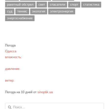
ракетный обстрел
свет
спасатели
спорт
статистика
суд
теннис
экология
электроэнергия
энергоснабжение
Погода
Одесса
влажность:
давление:
ветер:
Погода на 10 дней от
sinoptik.ua
Найти: