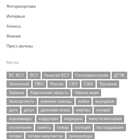
Фоторепортажи
Интервью
Анонсы
Мнение
Пресс-релизы
Метки
ВС ВСУ
ВСУ
Генштаб ВСУ
Госпогранслужба
ДТЭК
Зеленский
ПВО
Россия
СБУ
США
Труханов
Украина
Херсонская область
Чёрное море
безопасность
военная помощь
война
выходные
дети
досуг
дроновая атака
жертвы
концерт
коронавирус
коррупция
медицина
минута молчания
отключение
память
пожар
полиция
пострадавшие
потери
потери оккупантов
прокуратура