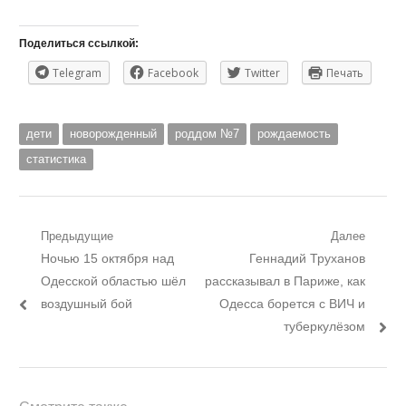
Поделиться ссылкой:
Telegram
Facebook
Twitter
Печать
дети
новорожденный
роддом №7
рождаемость
статистика
Навигация
Предыдущие
Далее
Предыдущий
Следующий
Ночью 15 октября над
Геннадий Труханов
по
пост:
пост:
Одесской областью шёл
рассказывал в Париже, как
записям
воздушный бой
Одесса борется с ВИЧ и
туберкулёзом