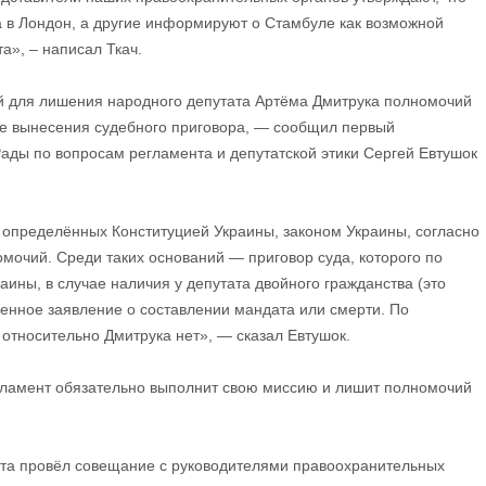
а в Лондон, а другие информируют о Стамбуле как возможной
а», – написал Ткач.
й для лишения народного депутата Артёма Дмитрука полномочий
чае вынесения судебного приговора, — сообщил первый
ады по вопросам регламента и депутатской этики Сергей Евтушок
, определённых Конституцией Украины, законом Украины, согласно
мочий. Среди таких оснований — приговор суда, которого по
аины, в случае наличия у депутата двойного гражданства (это
венное заявление о составлении мандата или смерти. По
относительно Дмитрука нет», — сказал Евтушок.
парламент обязательно выполнит свою миссию и лишит полномочий
ста провёл совещание с руководителями правоохранительных