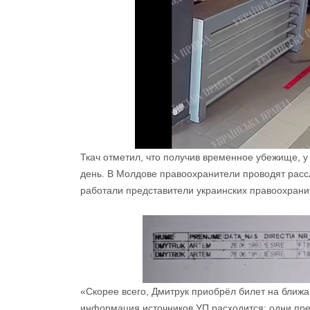
Ткач отметил, что получив временное убежище, у
день. В Молдове правоохранители проводят рассл
работали представители украинских правоохрани
«Скорее всего, Дмитрук приобрёл билет на ближ
информация источников УП расходится: одни пре