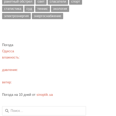
ракетный обстрел
свет
спасатели
спорт
статистика
суд
теннис
экология
электроэнергия
энергоснабжение
Погода
Одесса
влажность:
давление:
ветер:
Погода на 10 дней от
sinoptik.ua
Найти: