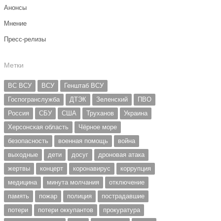
Анонсы
Мнение
Пресс-релизы
Метки
ВС ВСУ
ВСУ
Генштаб ВСУ
Госпогранслужба
ДТЭК
Зеленский
ПВО
Россия
СБУ
США
Труханов
Украина
Херсонская область
Чёрное море
безопасность
военная помощь
война
выходные
дети
досуг
дроновая атака
жертвы
концерт
коронавирус
коррупция
медицина
минута молчания
отключение
память
пожар
полиция
пострадавшие
потери
потери оккупантов
прокуратура