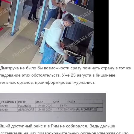
 Дмитрука не было бы возможности сразу покинуть страну в тот же
едование этих обстоятельств. Уже 25 августа в Кишинёве
тельных органов, проинформировал журналист.
айший доступный рейс и в Рим не собирался. Ведь дальше
дставители наших правоохранительных органов утверждают, что