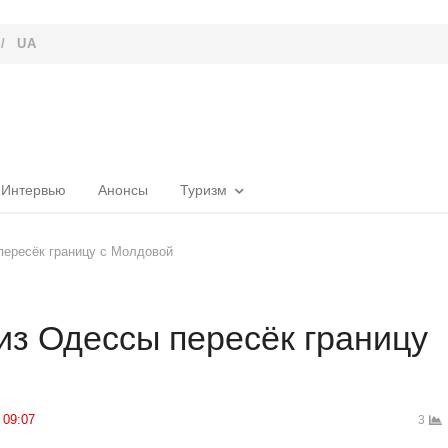
/
UA
Интервью
Анонсы
Туризм
пересёк границу с Молдовой
из Одессы пересёк границу
09:07
3