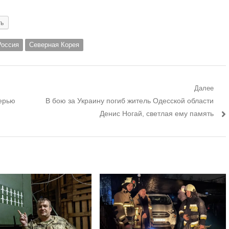
ть
Россия
Северная Корея
Далее
Следующий
черью
В бою за Украину погиб житель Одесской области
пост:
Денис Ногай, светлая ему память