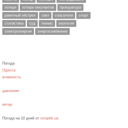
потери
потери оккупантов
прокуратура
ракетный обстрел
свет
спасатели
спорт
статистика
суд
теннис
экология
электроэнергия
энергоснабжение
Погода
Одесса
влажность:
давление:
ветер:
Погода на 10 дней от
sinoptik.ua