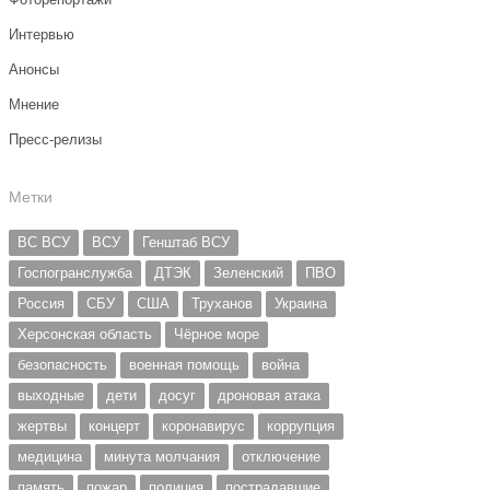
Интервью
Анонсы
Мнение
Пресс-релизы
Метки
ВС ВСУ
ВСУ
Генштаб ВСУ
Госпогранслужба
ДТЭК
Зеленский
ПВО
Россия
СБУ
США
Труханов
Украина
Херсонская область
Чёрное море
безопасность
военная помощь
война
выходные
дети
досуг
дроновая атака
жертвы
концерт
коронавирус
коррупция
медицина
минута молчания
отключение
память
пожар
полиция
пострадавшие