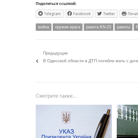
Поделиться ссылкой:
Telegram
Facebook
Twitter
Печа
война
оружие врага
ракета KN-23
ракеты
Навигация
Предыдущие
Предыдущий
В Одесской области в ДТП погибли мать с до
по
пост:
записям
Смотрите также...