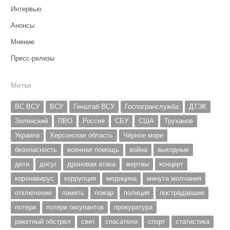
Интервью
Анонсы
Мнение
Пресс-релизы
Метки
ВС ВСУ
ВСУ
Генштаб ВСУ
Госпогранслужба
ДТЭК
Зеленский
ПВО
Россия
СБУ
США
Труханов
Украина
Херсонская область
Чёрное море
безопасность
военная помощь
война
выходные
дети
досуг
дроновая атака
жертвы
концерт
коронавирус
коррупция
медицина
минута молчания
отключение
память
пожар
полиция
пострадавшие
потери
потери оккупантов
прокуратура
ракетный обстрел
свет
спасатели
спорт
статистика