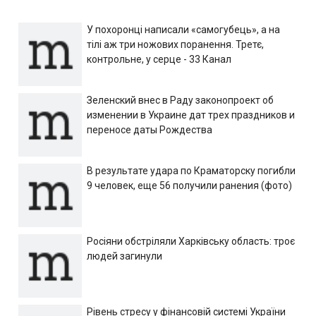
У похоронці написали «самогубець», а на
тілі аж три ножових поранення. Третє,
контрольне, у серце - 33 Канал
Зеленский внес в Раду законопроект об
изменении в Украине дат трех праздников и
переносе даты Рождества
В результате удара по Краматорску погибли
9 человек, еще 56 получили ранения (фото)
Росіяни обстріляли Харківську область: троє
людей загинули
Рівень стресу у фінансовій системі України