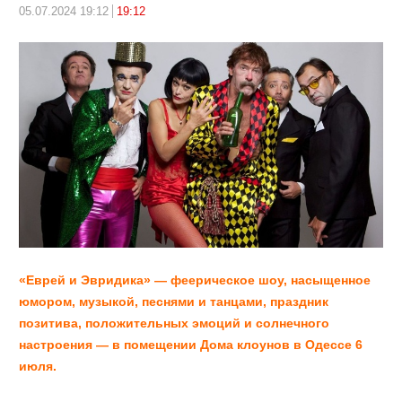
05.07.2024 19:12
19:12
«Еврей и Эвридика» — феерическое шоу, насыщенное
юмором, музыкой, песнями и танцами, праздник
позитива, положительных эмоций и солнечного
настроения — в помещении Дома клоунов в Одессе 6
июля.