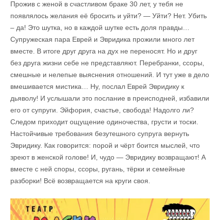
Прожив с женой в счастливом браке 30 лет, у тебя не
появлялось желания её бросить и уйти? — Уйти? Нет. Убить
– да! Это шутка, но в каждой шутке есть доля правды…
Супружеская пара Еврей и Эвридика прожили много лет
вместе. В итоге друг друга на дух не переносят. Но и друг
без друга жизни себе не представляют. Перебранки, ссоры,
смешные и нелепые выяснения отношений. И тут уже в дело
вмешивается мистика… Ну, послал Еврей Эвридику к
дьяволу! И услышали это послание в преисподней, избавили
его от супруги. Эйфория, счастье, свобода! Надолго ли?
Следом приходит ощущение одиночества, грусти и тоски.
Настойчивые требования безутешного супруга вернуть
Эвридику. Как говорится: порой и чёрт боится мыслей, что
зреют в женской голове! И, чудо — Эвридику возвращают! А
вместе с ней споры, ссоры, ругань, тёрки и семейные
разборки! Всё возвращается на круги своя.