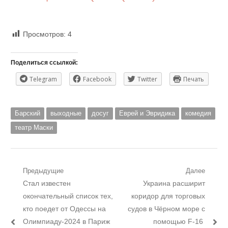
Просмотров:
4
Поделиться ссылкой:
Telegram
Facebook
Twitter
Печать
Барский
выходные
досуг
Еврей и Эвридика
комедия
театр Маски
Навигация
Предыдущие
Далее
Предыдущий
Следующий
Стал известен
Украина расширит
по
пост:
пост:
окончательный список тех,
коридор для торговых
записям
кто поедет от Одессы на
судов в Чёрном море с
Олимпиаду-2024 в Париж
помощью F-16