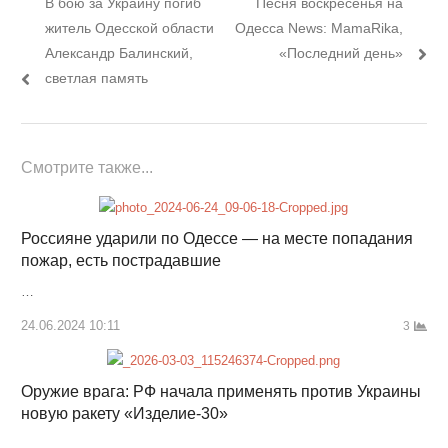
Предыдущий
Следующий
В бою за Украину погиб
Песня воскресенья на
по
пост:
пост:
житель Одесской области
Одесса News: MamaRika,
записям
Александр Балинский,
«Последний день»
светлая память
Смотрите также...
Россияне ударили по Одессе — на месте попадания
пожар, есть пострадавшие
…
24.06.2024 10:11
3
Оружие врага: РФ начала применять против Украины
новую ракету «Изделие-30»
…