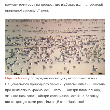
наукову точку зору на процесі, що відбуваються на території
природної заповідної зони.
Одесса News
у попередньому випуску екологічних новин
Національного природного парку «Тузлівські лимани» писала
про неймовірно красиві осінні квіти — айстри плавневі або,
як їх ще називають, айстри солончакові, схожі на бавовну,
що за крок до зими розцвіли в цій заповідній зоні.