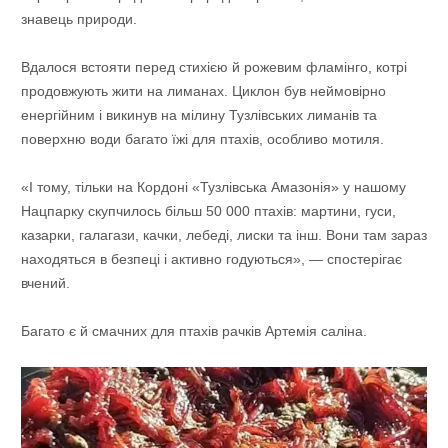
знавець природи.
Вдалося встояти перед стихією й рожевим фламінго, котрі
продовжують жити на лиманах. Циклон був неймовірно
енергійним і викинув на мілину Тузлівських лиманів та
поверхню води багато їжі для птахів, особливо мотиля.
«І тому, тільки на Кордоні «Тузлівська Амазонія» у нашому
Нацпарку скупчилось більш 50 000 птахів: мартини, гуси,
казарки, галагази, качки, лебеді, лиски та інш. Вони там зараз
находяться в безпеці і активно годуються», — спостерігає
вчений.
Багато є й смачних для птахів рачків Артемія саліна.