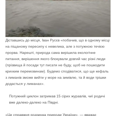
Діставшись до місця, Іван Русєв «побачив, що в одному місці
на піщаному пересипу є невелика, але з потужною течією
прорва. Нарешті, природа сама вирішила екологічне
питання, вирішення якого блокували довгий час різні люди
(прізвища й посади тут писати не буду, щоб не пошкодити
крихким перемовинам). Будемо сподіватися, що ще кефаль
з лиманів зможе вийти у море на зимівлю, та й води трішки
додасться у лиманах».
Потужний циклон затримав 15 сірих журавлів, чиї родичі
вже далеко-далеко на Півдні.
«Це справжня родзинка природи України», — вважає