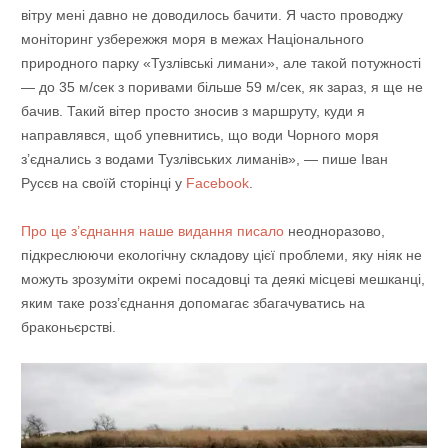
вітру мені давно не доводилось бачити. Я часто проводжу
моніторинг узбережжя моря в межах Національного
природного парку «Тузлівські лимани», але такой потужності
— до 35 м/сек з поривами більше 59 м/сек, як зараз, я ще не
бачив. Такий вітер просто зносив з маршруту, куди я
направлявся, щоб упевнитись, що води Чорного моря
з’єднались з водами Тузлівських лиманів», — пише Іван
Русєв на своїй сторінці у
Facebook
.
Про це з’єднання наше видання писало
неодноразово,
підкреслюючи екологічну складову цієї проблеми, яку ніяк не
можуть зрозуміти окремі посадовці та деякі місцеві мешканці,
яким таке розз’єднання допомагає збагачуватись на
браконьєрстві.