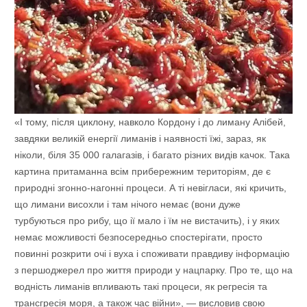
«І тому, після циклону, навколо Кордону і до лиману Алібей,
завдяки великій енергії лиманів і наявності їжі, зараз, як
ніколи, біля 35 000 галагазів, і багато різних видів качок. Така
картина притаманна всім прибережним територіям, де є
природні згонно-нагонні процеси. А ті невігласи, які кричить,
що лимани висохли і там нічого немає (вони дуже
турбуються про рибу, що ії мало і їм не вистачить), і у яких
немає можливості безпосередньо спостерігати, просто
повинні розкрити очі і вуха і споживати правдиву інформацію
з першоджерел про життя природи у нацпарку. Про те, що на
водність лиманів впливають такі процеси, як регресія та
трансгресія моря, а також час війни», — висловив свою