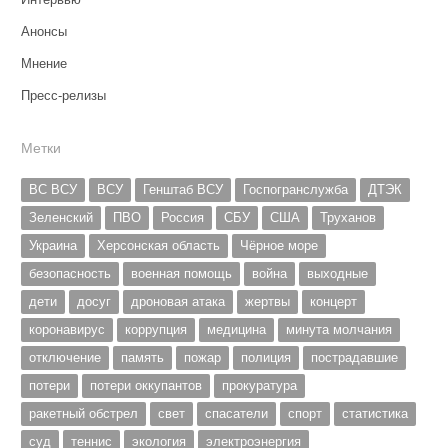
Анонсы
Мнение
Пресс-релизы
Метки
ВС ВСУ
ВСУ
Генштаб ВСУ
Госпогранслужба
ДТЭК
Зеленский
ПВО
Россия
СБУ
США
Труханов
Украина
Херсонская область
Чёрное море
безопасность
военная помощь
война
выходные
дети
досуг
дроновая атака
жертвы
концерт
коронавирус
коррупция
медицина
минута молчания
отключение
память
пожар
полиция
пострадавшие
потери
потери оккупантов
прокуратура
ракетный обстрел
свет
спасатели
спорт
статистика
суд
теннис
экология
электроэнергия