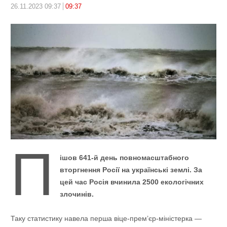
26.11.2023 09:37
09:37
П
ішов 641-й день повномасштабного
вторгнення Росії на українські землі. За
цей час Росія вчинила 2500 екологічних
злочинів.
Таку статистику навела перша віце-прем’єр-міністерка —