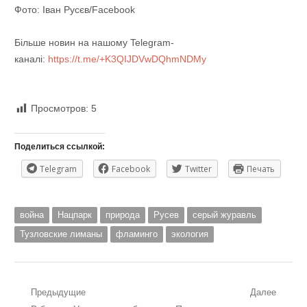
Фото: Іван Русєв/Facebook
Більше новин на нашому Telegram-
каналі:
https://t.me/+K3QIJDVwDQhmNDMy
Просмотров:
5
Поделиться ссылкой:
Telegram
Facebook
Twitter
Печать
война
Нацпарк
природа
Русев
серый журавль
Тузловские лиманы
фламинго
экология
Навигация
Предыдущие
Далее