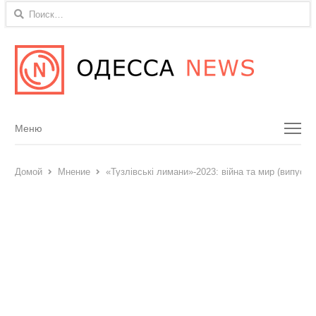
Найти:
Menu
Меню
Домой
Мнение
«Тузлівські лимани»-2023: війна та мир (випуск 