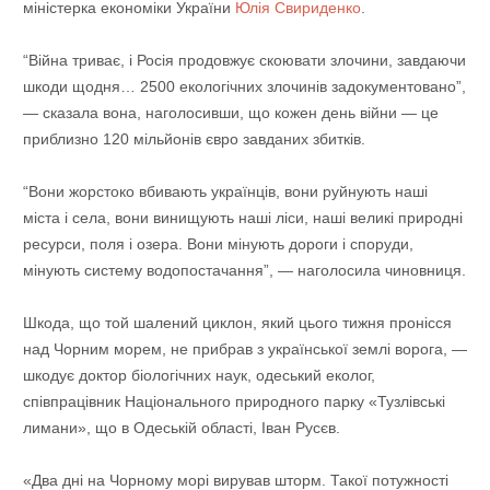
міністерка економіки України
Юлія Свириденко
.
“Війна триває, і Росія продовжує скоювати злочини, завдаючи
шкоди щодня… 2500 екологічних злочинів задокументовано”,
— сказала вона, наголосивши, що кожен день війни — це
приблизно 120 мільйонів євро завданих збитків.
“Вони жорстоко вбивають українців, вони руйнують наші
міста і села, вони винищують наші ліси, наші великі природні
ресурси, поля і озера. Вони мінують дороги і споруди,
мінують систему водопостачання”, — наголосила чиновниця.
Шкода, що той шалений циклон, який цього тижня пронісся
над Чорним морем, не прибрав з української землі ворога, —
шкодує доктор біологічних наук, одеський еколог,
співпрацівник Національного природного парку «Тузлівські
лимани», що в Одеській області, Іван Русєв.
«Два дні на Чорному морі вирував шторм. Такої потужності