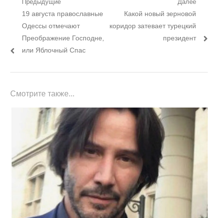
Навигация
Предыдущие
Далее
Предыдущий
Следующий
19 августа православные
Какой новый зерновой
по
пост:
пост:
Одессы отмечают
коридор затевает турецкий
записям
Преображение Господне,
президент
или Яблочный Спас
Смотрите также...