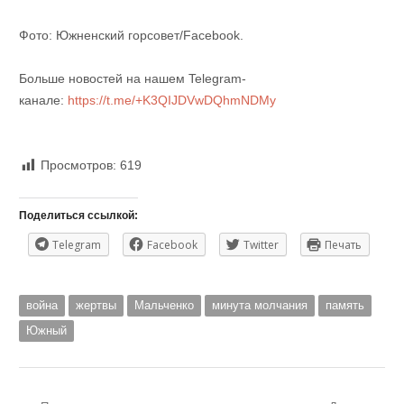
Фото: Южненский горсовет/Facebook.
Больше новостей на нашем Telegram-
канале:
https://t.me/+K3QIJDVwDQhmNDMy
Просмотров:
619
Поделиться ссылкой:
Telegram
Facebook
Twitter
Печать
война
жертвы
Мальченко
минута молчания
память
Южный