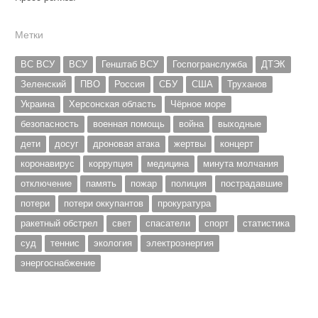
Метки
ВС ВСУ
ВСУ
Генштаб ВСУ
Госпогранслужба
ДТЭК
Зеленский
ПВО
Россия
СБУ
США
Труханов
Украина
Херсонская область
Чёрное море
безопасность
военная помощь
война
выходные
дети
досуг
дроновая атака
жертвы
концерт
коронавирус
коррупция
медицина
минута молчания
отключение
память
пожар
полиция
пострадавшие
потери
потери оккупантов
прокуратура
ракетный обстрел
свет
спасатели
спорт
статистика
суд
теннис
экология
электроэнергия
энергоснабжение