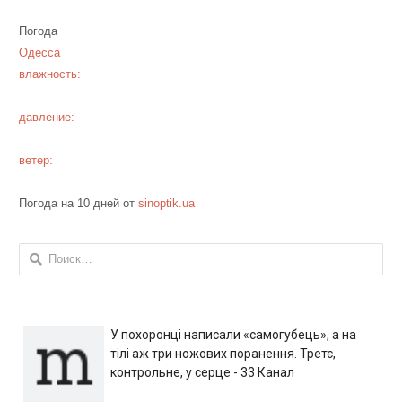
Погода
Одесса
влажность:
давление:
ветер:
Погода на 10 дней от
sinoptik.ua
Найти:
У похоронці написали «самогубець», а на
тілі аж три ножових поранення. Третє,
контрольне, у серце - 33 Канал