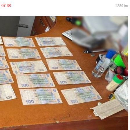
07:38
1289