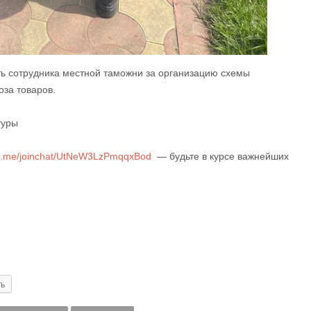
ить сотрудника местной таможни за организацию схемы
оза товаров.
туры
/t.me/joinchat/UtNeW3LzPmqqxBod
— будьте в курсе важнейших
ть