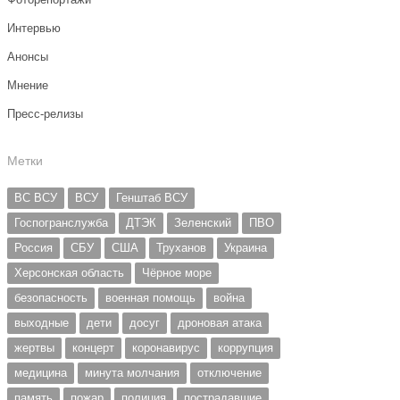
Интервью
Анонсы
Мнение
Пресс-релизы
Метки
ВС ВСУ
ВСУ
Генштаб ВСУ
Госпогранслужба
ДТЭК
Зеленский
ПВО
Россия
СБУ
США
Труханов
Украина
Херсонская область
Чёрное море
безопасность
военная помощь
война
выходные
дети
досуг
дроновая атака
жертвы
концерт
коронавирус
коррупция
медицина
минута молчания
отключение
память
пожар
полиция
пострадавшие