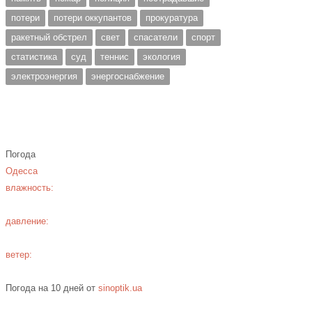
потери
потери оккупантов
прокуратура
ракетный обстрел
свет
спасатели
спорт
статистика
суд
теннис
экология
электроэнергия
энергоснабжение
Погода
Одесса
влажность:
давление:
ветер:
Погода на 10 дней от
sinoptik.ua