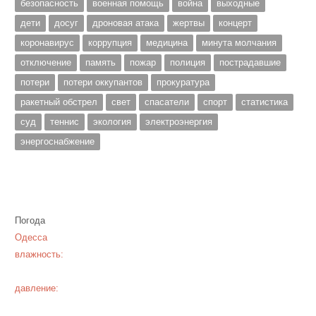
безопасность
военная помощь
война
выходные
дети
досуг
дроновая атака
жертвы
концерт
коронавирус
коррупция
медицина
минута молчания
отключение
память
пожар
полиция
пострадавшие
потери
потери оккупантов
прокуратура
ракетный обстрел
свет
спасатели
спорт
статистика
суд
теннис
экология
электроэнергия
энергоснабжение
Погода
Одесса
влажность:
давление: