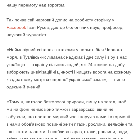
нашу перемогу над ворогом.
Так почав свй черговий допис на особисту сторінку у
Facebook
Іван Русев, доктор біологічних наук, професор,
науковий журналіст.
«Неймовірний світанок з птахами у польоті біля Чорного
моря, в Тузлівських лиманах надихає і дає силу і віру в нас
українців — в країну вільних людей, які 24 години на добу
виборюють цивілізаційні цінності і нищать ворога на кожному
квадратному метрі священної української землі», — пише
одеський вчений.
«Тому я, як голос безголосої природи, пишу на загал, щоб
ми на фоні неймовірно тяжкої і варварської війни не
забували, що настане мирний час і поруч з нами і в гармонії
з нами обов’язково повинні жити птахи, рослини, дельфіни та
інші істоти планети. І особливо зараз, птахи, рослини, води,
світанки та заходи сонця — всі допомагають українцям в