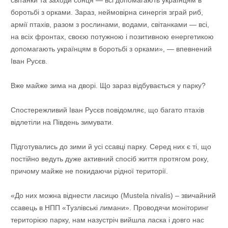
боротьбі з орками. Зараз, неймовірна синергія зграй риб,
армії птахів, разом з рослинами, водами, світанками — всі,
на всіх фронтах, своєю потужною і позитивною енергетикою
допомагають українцям в боротьбі з орками», — впевнений
Іван Русєв.
Вже майже зима на дворі. Що зараз відбувається у парку?
Спостережливий Іван Русєв повідомляє, що багато птахів
відлетіли на Південь зимувати.
Підготувались до зими й усі ссавці парку. Серед них є ті, що
постійно ведуть дуже активний спосіб життя протягом року,
причому майже не покидаючи рідної території.
«До них можна віднести ласицю (Mustela nivalis) – звичайний
ссавець в НПП «Тузлівські лимани». Проводячи моніторинг
територією парку, нам назустріч вийшла ласка і довго нас