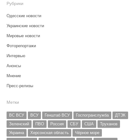
Рубрики
Одесские новости
Украинские новости
Мировые новости
Фоторепортажи
Интервью
Анонсы
Мнение
Пресс-релизы
Метки
ВС ВСУ
ВСУ
Генштаб ВСУ
Госпогранслужба
ДТЭК
Зеленский
ПВО
Россия
СБУ
США
Труханов
Украина
Херсонская область
Чёрное море