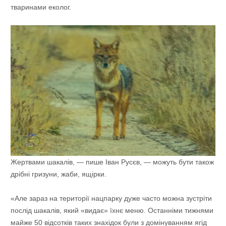
тваринами еколог.
Жертвами шакалів, — пише Іван Русєв, — можуть бути також
дрібні гризуни, жаби, ящірки.
«Але зараз на території нацпарку дуже часто можна зустріти
послід шакалів, який «видає» їхнє меню. Останніми тижнями
майже 50 відсотків таких знахідок були з домінуванням ягід