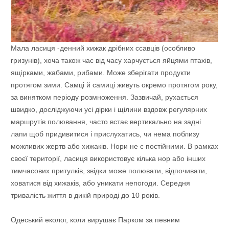
Мала ласиця -денний хижак дрібних ссавців (особливо
гризунів), хоча також час від часу харчується яйцями птахів,
ящірками, жабами, рибами. Може зберігати продукти
протягом зими. Самці й самиці живуть окремо протягом року,
за винятком періоду розмноження. Зазвичай, рухається
швидко, досліджуючи усі дірки і щілини вздовж регулярних
маршрутів полювання, часто встає вертикально на задні
лапи щоб придивитися і прислухатись, чи нема поблизу
можливих жертв або хижаків. Нори не є постійними. В рамках
своєї території, ласиця використовує кілька нор або інших
тимчасових притулків, звідки може полювати, відпочивати,
ховатися від хижаків, або уникати непогоди. Середня
тривалість життя в дикій природі до 10 років.
Одеський еколог, коли вирушає Парком за певним