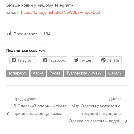
Більше новин у нашому Telegram-
каналі:
https://t.me/joinchat/UtNeW3LzPmqqxBod
Просмотров:
1 194
Поделиться ссылкой:
Telegram
Facebook
Twitter
Печать
аспарагус
ласка
Русев
Тузловские лиманы
шакалы
Навигация
Предыдущие
Далее
Предыдущий
Следующий
В Одесский оперный театр
Мэр Одессы рассказал о
по
пост:
пост:
пришла настоящая зима
текущей ситуации в
записям
Одессе со светом и водой