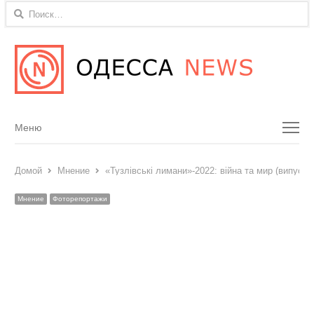
Найти:
Menu
Меню
Домой
Мнение
«Тузлівські лимани»-2022: війна та мир (випуск 1
Мнение
Фоторепортажи