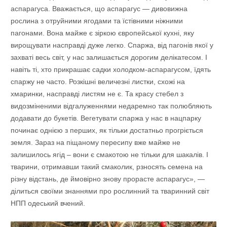
аспарагуса. Вважається, що аспарагус — дивовижна
рослина з отруйними ягодами та їстівними ніжними
пагонами. Вона майже є зіркою європейської кухні, яку
вирощувати насправді дуже легко. Спаржа, від пагонів якої у
захваті весь світ, у нас залишається дорогим делікатесом. І
навіть ті, хто прикрашає садки холодком-аспарагусом, їдять
спаржу не часто. Розкішні величезні листки, схожі на
хмаринки, насправді листям не є. Та красу стебел з
видозміненими відгалуженнями недаремно так полюбляють
додавати до букетів. Вегетувати спаржа у нас в нацпарку
починає однією з перших, як тільки достатньо прогріється
земля. Зараз на піщаному пересипу вже майже не
залишилось ягід – вони є смакотою не тільки для шакалів. І
тварини, отримавши такий смаколик, рзносять семена на
різну відстань, де ймовірно знову прорасте аспарагус», —
ділиться своїми знаннями про рослинний та тваринний світ
НПП одеський вчений.