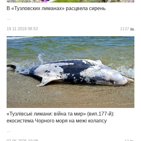
В «Тузловских лиманах» расцвела сирень
…
19.11.2019 08:53
2137
«Тузлівські лимани: війна та мир» (вип.177-й):
екосистема Чорного моря на межі колапсу
…