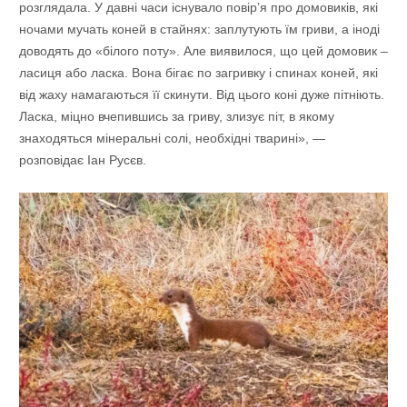
розглядала. У давні часи існувало повір’я про домовиків, які
ночами мучать коней в стайнях: заплутують їм гриви, а іноді
доводять до «білого поту». Але виявилося, що цей домовик –
ласиця або ласка. Вона бігає по загривку і спинах коней, які
від жаху намагаються її скинути. Від цього коні дуже пітніють.
Ласка, міцно вчепившись за гриву, злизує піт, в якому
знаходяться мінеральні солі, необхідні тварині», —
розповідає Іан Русєв.