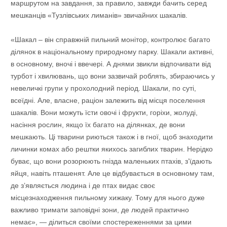
маршрутом на завдання, за правило, завжди бачить серед
мешканців «Тузлівських лиманів» звичайних шакалів.
«Шакал – він справжній пильний монітор, контролює багато
ділянок в національному природному парку. Шакали активні,
в основному, вночі і ввечері. А днями звикли відпочивати від
турбот і хвилювань, що вони зазвичай роблять, збираючись у
невеличкі групи у прохолодний період. Шакали, по суті,
всеїдні. Але, власне, раціон залежить від місця поселення
шакалів. Вони можуть їсти овочі і фрукти, горіхи, жолуді,
насіння рослин, якщо їх багато на ділянках, де вони
мешкають. Ці тварини риються також і в гної, щоб знаходити
личинки комах або рештки якихось загиблих тварин. Нерідко
буває, що вони розорюють гнізда маленьких птахів, з’їдають
яйця, навіть пташенят. Але це відбувається в основному там,
де з’являється людина і де птах видає своє
місцезнаходження пильному хижаку. Тому для нього дуже
важливо тримати заповідні зони, де людей практично
немає», — ділиться своїми спостереженнями за цими