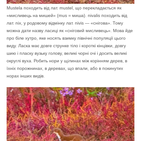
Mustela походить від лат. mustel, що перекладається як
«мисливець на мишей» (mus = миша). nivalis походить від
лат. nix, у родовому відмінку лат. nivis — «снігова». Тому
можна дати назву ласиці як «сніговий мисливець». Мова йде
про біле хутро, яке носять взимку північні популяції цього
виду. Ласка має довге струнке тіло і короткі кінцівки, довгу
шию і пласку вузьку голову, великі чорні очі і досить великі
округлі вуха. Робить нори у щілинах між корінням дерев, в
їхніх порожнинах, в деревах, що впали, або в покинутих
норах інших видів.