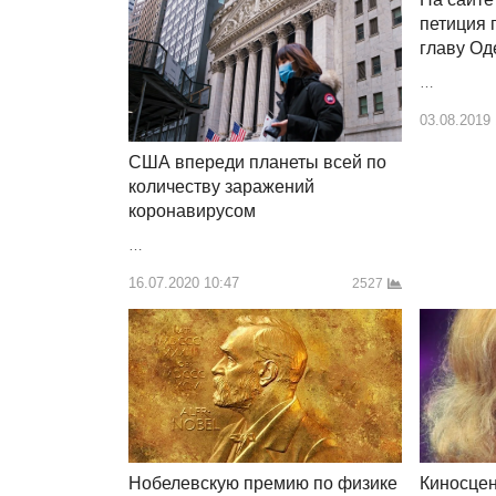
петиция 
главу Од
…
03.08.2019
США впереди планеты всей по
количеству заражений
коронавирусом
…
16.07.2020 10:47
2527
Нобелевскую премию по физике
Киносцен