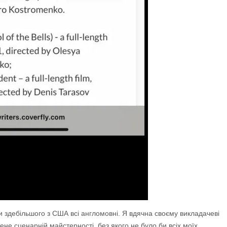
и здебільшого з США всі англомовні. Я вдячна своєму викладачеві
не сценарній майстерності, без якого не було би всіх моїх