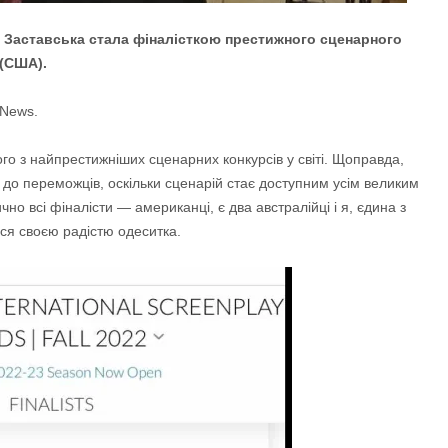
я Заставська стала фіналісткою престижного сценарного
 (США).
 News.
го з найпрестижніших сценарних конкурсів у світі. Щоправда,
до переможців, оскільки сценарій стає доступним усім великим
чно всі фіналісти — американці, є два австралійці і я, єдина з
ася своєю радістю одеситка.