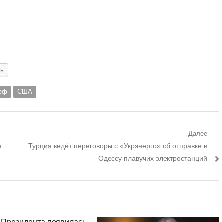
ть
еф
США
Далее
Следующий
н
Турция ведёт переговоры с «Укрэнерго» об отправке в
пост:
Одессу плавучих электростанций
 Президента появилась