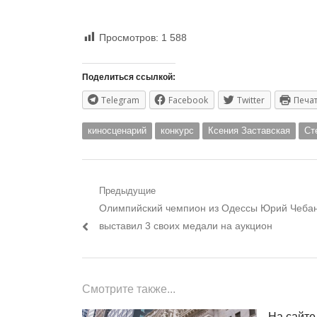
Просмотров:
1 588
Поделиться ссылкой:
Telegram
Facebook
Twitter
Печа
киносценарий
конкурс
Ксения Заставская
Ст
Навигация
Предыдущие
Предыдущий
Олимпийский чемпион из Одессы Юрий Чеба
по
пост:
выставил 3 своих медали на аукцион
записям
Смотрите также...
На сайте