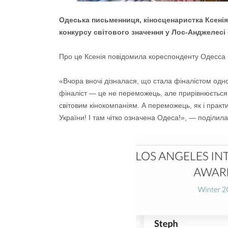
Одеська письменниця, кіносценаристка Ксені
конкурсу світового значення у Лос-Анджелесі
Про це Ксенія повідомила кореспонденту Одесса
«Вчора вночі дізналася, що стала фіналістом одно
фіналіст — це не переможець, але прирівнюється 
світовим кінокомпаніям. А переможець, як і практи
України! І там чітко означена Одеса!», — поділил