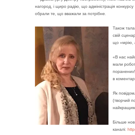
нагород, і щиро радію, що адміністрація конкурсу 
обрали те, що вважали за потрібне.
Також тала
свій сцена
що «мрію, 
«В нас най
мали робот
поранених!
в коментар
Як повідо
(творчий п
найкращим 
Більше нов
каналі:
http