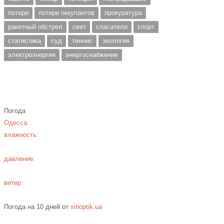
потери
потери оккупантов
прокуратура
ракетный обстрел
свет
спасатели
спорт
статистика
суд
теннис
экология
электроэнергия
энергоснабжение
Погода
Одесса
влажность:
давление:
ветер:
Погода на 10 дней от
sinoptik.ua