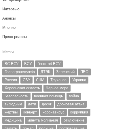
Интервью
Анонсы
Мнение
Пресс-релизы
Метки
ВС ВСУ
ВСУ
Генштаб ВСУ
Госпогранслужба
ДТЭК
Зеленский
ПВО
Россия
СБУ
США
Труханов
Украина
Херсонская область
Чёрное море
безопасность
военная помощь
война
выходные
дети
досуг
дроновая атака
жертвы
концерт
коронавирус
коррупция
медицина
минута молчания
отключение
память
пожар
полиция
пострадавшие