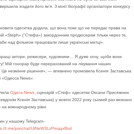
вирішила згадати його ім‘я. З моєї біографії організатори конкурсу
новита одеситка додала, що вона поки що не передає права на
рій «Steph» (“Стефа») закордонним продюсерам тільки через те,
аби над фільмом працювали лише українські митці».
кращі актори, режисери, художники… Я дуже хочу, щоби вони
у! Мій гонорар буде перерахований на лікування наших
 Це незмінне рішення», — впевнено промовила Ксенія Заставська
і «Одесса News».
мляла
Одеса News,
сценарій «Стеф» одеситки Оксани Присяжнюк
севдонім Ксенія Заставська) у жовтні 2022 року сьомий раз визнано
на міжнародному рівні.
ин у нашому Telegram-
s://t.me/joinchat/UtNeW3LzPmqqxBod