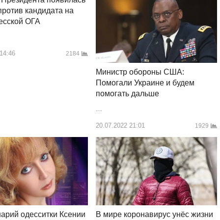
против кандидата на
есской ОГА
 14:46
2184
Министр обороны США:
Помогали Украине и будем
помогать дальше
…
20.07.2022 21:01
1929
арий одесситки Ксении
В мире коронавирус унёс жизни