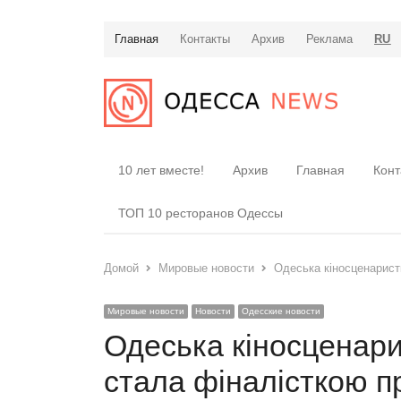
Главная
Контакты
Архив
Реклама
RU
10 лет вместе!
Архив
Главная
Конт
ТОП 10 ресторанов Одессы
Домой
Мировые новости
Одеська кіносценарист
Мировые новости
Новости
Одесские новости
Одеська кіносценари
стала фіналісткою п