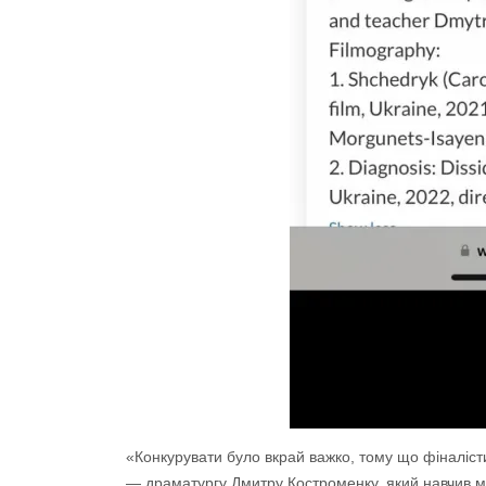
«Конкурувати було вкрай важко, тому що фіналіст
— драматургу Дмитру Костроменку, який навчив ме