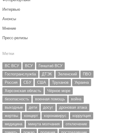
Интервью
Анонсы
Мнение
Пресс-релизы
Метки
ВС ВСУ
ВСУ
Генштаб ВСУ
Госпогранслужба
ДТЭК
Зеленский
ПВО
Россия
СБУ
США
Труханов
Украина
Херсонская область
Чёрное море
безопасность
военная помощь
война
выходные
дети
досуг
дроновая атака
жертвы
концерт
коронавирус
коррупция
медицина
минута молчания
отключение
память
пожар
полиция
пострадавшие