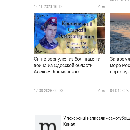
06.08.2025
14.11.2023 16:12
0
Он не вернулся из боя: памяти
За врем
воина из Одесской области
море Рос
Алексея Кременского
портовую
…
…
17.06.2026 09:00
04.04.2025
0
У похоронці написали «самогубець»
Канал