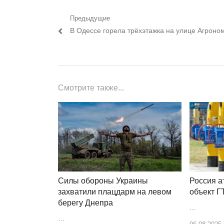
Навигация
Предыдущие
Предыдущий
В Одессе горела трёхэтажка на улице Агроно
по
пост:
записям
Смотрите также...
Россия а
Силы обороны Украины
объект Г
захватили плацдарм на левом
берегу Днепра
…
…