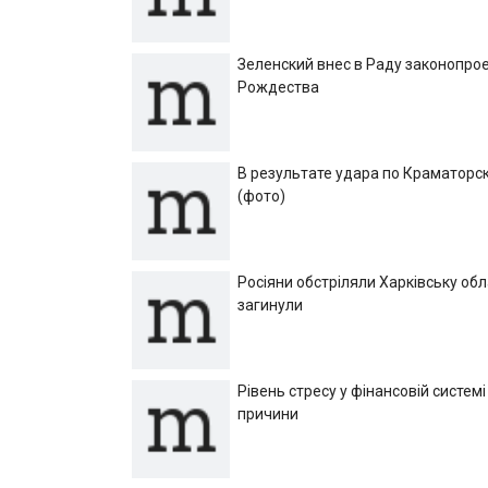
Зеленский внес в Раду законопрое
Рождества
В результате удара по Краматорск
(фото)
Росіяни обстріляли Харківську об
загинули
Рівень стресу у фінансовій системі
причини