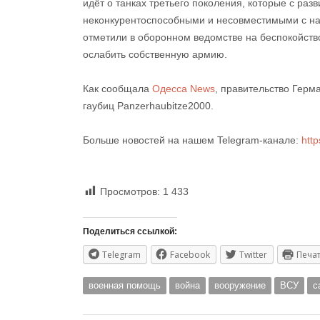
идёт о танках третьего поколения, которые с раз
неконкурентоспособными и несовместимыми с на
отметили в оборонном ведомстве на беспокойство
ослабить собственную армию.
Как сообщала
Одесса News
, правительство Гер
гаубиц Panzerhaubitze2000.
Больше новостей на нашем Telegram-канале:
http
Просмотров:
1 433
Поделиться ссылкой:
Telegram
Facebook
Twitter
Печа
военная помощь
война
вооружение
ВСУ
с