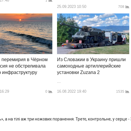
 17:48
1
25.09.2023 10:50
708
я перемирия в Чёрном
Из Словакии в Украину пришли
сия не обстреливала
самоходные артиллерийские
 инфраструктуру
установки Zuzana 2
…
 16:29
16.08.2022 19:40
0
1535
, а на тілі аж три ножових поранення. Третє, контрольне, у серце -