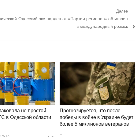
Далее
Следующий
мической
Одесский экс-нардеп от «Партии регионов» объявлен
пост:
в международный розыск
таковала не простой
Прогнозируется, что после
ТС в Одесской области
победы в войне в Украине будет
более 5 миллионов ветеранов
…