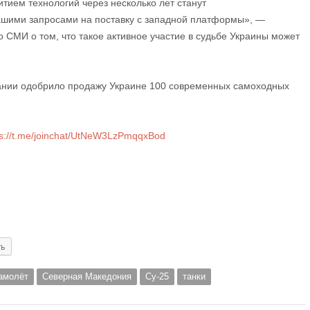
витием технологий через несколько лет станут
шими запросами на поставку с западной платформы», —
 СМИ о том, что такое активное участие в судьбе Украины может
мании одобрило продажу Украине 100 современных самоходных
s://t.me/joinchat/UtNeW3LzPmqqxBod
ть
амолёт
Северная Македония
Су-25
танки