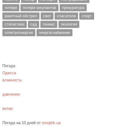
потери
потери оккупантов
прокуратура
ракетный обстрел
свет
спасатели
спорт
статистика
суд
теннис
экология
электроэнергия
энергоснабжение
Погода
Одесса
влажность:
давление:
ветер:
Погода на 10 дней от
sinoptik.ua