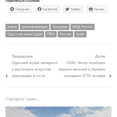
Поделиться ссылкой:
Telegram
Facebook
Twitter
Печать
война
дезинформация
Захарова
МИД России
Одесская киностудия
ПВО
Россия
фейк
Навигация
Предыдущие
Далее
Предыдущий
Следующий
Одесский музей западного
ООН: Число погибших
по
пост:
пост:
и восточного искусства
мирных жителей в Украине
записям
приглашает в гости
составило 3778 человек
Смотрите также...