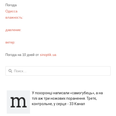
Погода
Одесса
влажность:
давление:
ветер:
Погода на 10 дней от
sinoptik.ua
Найти:
У похоронці написали «самогубець», а на
тілі аж три ножових поранення. Третє,
контрольне, у серце - 33 Канал