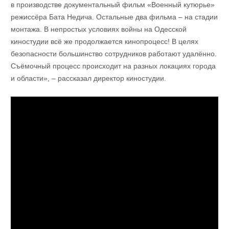
в производстве документальный фильм «Военный кутюрье»
режиссёра Бата Недича. Остальные два фильма – на стадии
монтажа. В непростых условиях войны на Одесской
киностудии всё же продолжается кинопроцесс! В целях
безопасности большинство сотрудников работают удалённо.
Съёмочный процесс происходит на разных локациях города
и области», – рассказал директор киностудии.