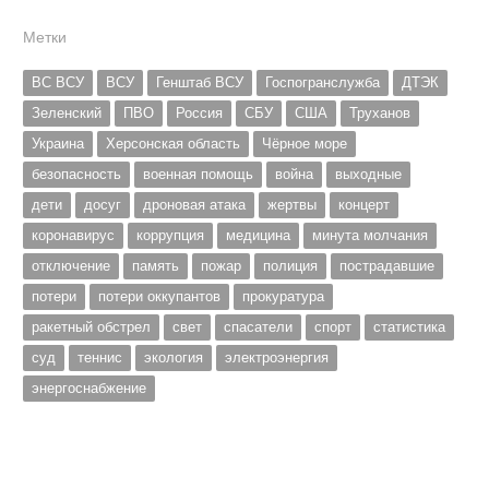
Метки
ВС ВСУ
ВСУ
Генштаб ВСУ
Госпогранслужба
ДТЭК
Зеленский
ПВО
Россия
СБУ
США
Труханов
Украина
Херсонская область
Чёрное море
безопасность
военная помощь
война
выходные
дети
досуг
дроновая атака
жертвы
концерт
коронавирус
коррупция
медицина
минута молчания
отключение
память
пожар
полиция
пострадавшие
потери
потери оккупантов
прокуратура
ракетный обстрел
свет
спасатели
спорт
статистика
суд
теннис
экология
электроэнергия
энергоснабжение