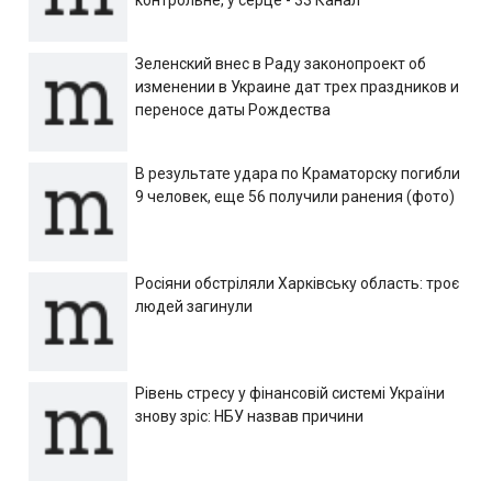
контрольне, у серце - 33 Канал
Зеленский внес в Раду законопроект об
изменении в Украине дат трех праздников и
переносе даты Рождества
В результате удара по Краматорску погибли
9 человек, еще 56 получили ранения (фото)
Росіяни обстріляли Харківську область: троє
людей загинули
Рівень стресу у фінансовій системі України
знову зріс: НБУ назвав причини