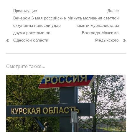
Навигация
Предыдущие
Далее
Предыдущий
Следующий
Вечером 6 мая российские
Минута молчания светлой
по
пост:
пост:
оккупанты нанесли удар
памяти журналиста из
записям
двумя ракетами по
Болграда Максима
Одесской области
Медынского
Смотрите также...