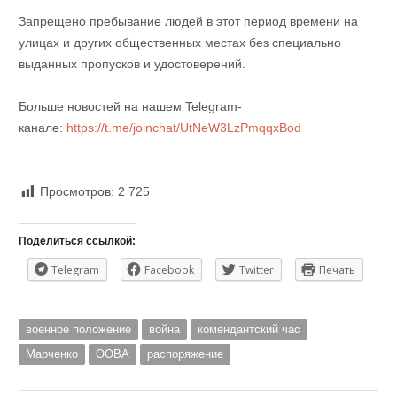
Запрещено пребывание людей в этот период времени на
улицах и других общественных местах без специально
выданных пропусков и удостоверений.
Больше новостей на нашем Telegram-
канале:
https://t.me/joinchat/UtNeW3LzPmqqxBod
Просмотров:
2 725
Поделиться ссылкой:
Telegram
Facebook
Twitter
Печать
военное положение
война
комендантский час
Марченко
ООВА
распоряжение