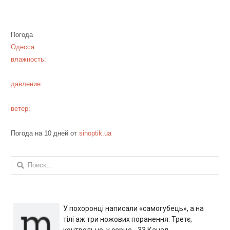
Погода
Одесса
влажность:
давление:
ветер:
Погода на 10 дней от
sinoptik.ua
Найти:
У похоронці написали «самогубець», а на
тілі аж три ножових поранення. Третє,