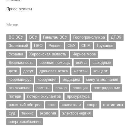
Пресс-релизы
Метки
ВС ВСУ
ВСУ
Генштаб ВСУ
Госпогранслужба
ДТЭК
Зеленский
ПВО
Россия
СБУ
США
Труханов
Украина
Херсонская область
Чёрное море
безопасность
военная помощь
война
выходные
дети
досуг
дроновая атака
жертвы
концерт
коронавирус
коррупция
медицина
минута молчания
отключение
память
пожар
полиция
пострадавшие
потери
потери оккупантов
прокуратура
ракетный обстрел
свет
спасатели
спорт
статистика
суд
теннис
экология
электроэнергия
энергоснабжение