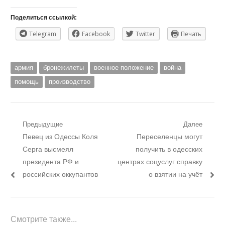
Поделиться ссылкой:
Telegram
Facebook
Twitter
Печать
армия
бронежилеты
военное положение
война
помощь
производство
Навигация
Предыдущие
Далее
Предыдущий
Следующий
Певец из Одессы Коля
Переселенцы могут
по
пост:
пост:
Серга высмеял
получить в одесских
записям
президента РФ и
центрах соцуслуг справку
российских оккупантов
о взятии на учёт
Смотрите также...