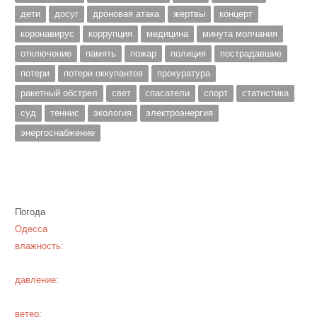
дети
досуг
дроновая атака
жертвы
концерт
коронавирус
коррупция
медицина
минута молчания
отключение
память
пожар
полиция
пострадавшие
потери
потери оккупантов
прокуратура
ракетный обстрел
свет
спасатели
спорт
статистика
суд
теннис
экология
электроэнергия
энергоснабжение
Погода
Одесса
влажность:
давление:
ветер: