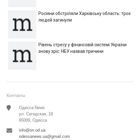
Росіяни обстріляли Харківську область: троє
людей загинули
Рівень стресу у фінансовій системі України
знову зріс: НБУ назвав причини
Контакты
Одесса News
ул. Сегедская, 18
65009, Одесса
info@on.od.ua
odessanews.ua@gmail.com