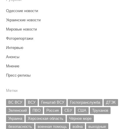
Одесские новости
Украинские новости
Мировые новости
Фоторепортажи
Интервью
Анонсы
Мнение
Пресс-релизы
Метки
ВС ВСУ
ВСУ
Генштаб ВСУ
Госпогранслужба
ДТЭК
Зеленский
ПВО
Россия
СБУ
США
Труханов
Украина
Херсонская область
Чёрное море
безопасность
военная помощь
война
выходные