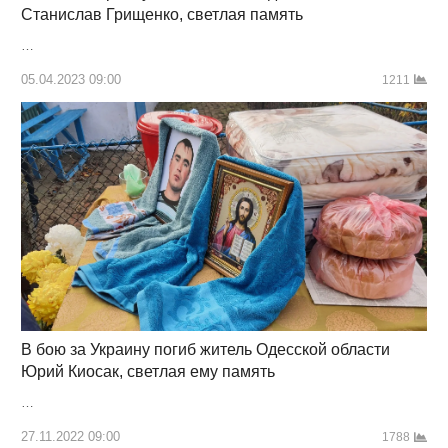
Станислав Грищенко, светлая память
…
05.04.2023 09:00
1211
В бою за Украину погиб житель Одесской области
Юрий Киосак, светлая ему память
…
27.11.2022 09:00
1788