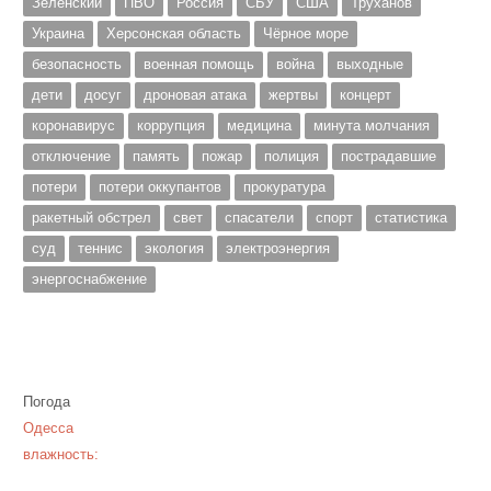
Зеленский
ПВО
Россия
СБУ
США
Труханов
Украина
Херсонская область
Чёрное море
безопасность
военная помощь
война
выходные
дети
досуг
дроновая атака
жертвы
концерт
коронавирус
коррупция
медицина
минута молчания
отключение
память
пожар
полиция
пострадавшие
потери
потери оккупантов
прокуратура
ракетный обстрел
свет
спасатели
спорт
статистика
суд
теннис
экология
электроэнергия
энергоснабжение
Погода
Одесса
влажность: