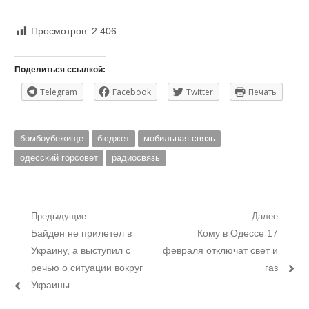
Просмотров:
2 406
Поделиться ссылкой:
Telegram
Facebook
Twitter
Печать
бомбоубежище
бюджет
мобильная связь
одесский горсовет
радиосвязь
Навигация
Предыдущие
Далее
Предыдущий
Следующий
Байден не прилетел в
Кому в Одессе 17
по
пост:
пост:
Украину, а выступил с
февраля отключат свет и
записям
речью о ситуации вокруг
газ
Украины