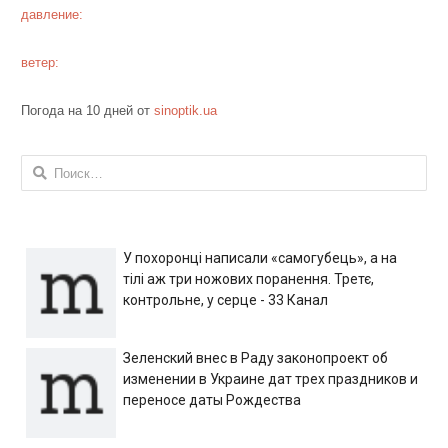
давление:
ветер:
Погода на 10 дней от
sinoptik.ua
Найти:
У похоронці написали «самогубець», а на
тілі аж три ножових поранення. Третє,
контрольне, у серце - 33 Канал
Зеленский внес в Раду законопроект об
изменении в Украине дат трех праздников и
переносе даты Рождества