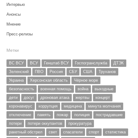
Интервью
Анонсы
Мнение
Пресс-релизы
Метки
ВС ВСУ
ВСУ
Генштаб ВСУ
Госпогранслужба
ДТЭК
Зеленский
ПВО
Россия
СБУ
США
Труханов
Украина
Херсонская область
Чёрное море
безопасность
военная помощь
война
выходные
дети
досуг
дроновая атака
жертвы
концерт
коронавирус
коррупция
медицина
минута молчания
отключение
память
пожар
полиция
пострадавшие
потери
потери оккупантов
прокуратура
ракетный обстрел
свет
спасатели
спорт
статистика