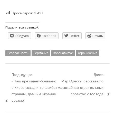
Просмотров:
1 427
Поделиться ссылкой:
Telegram
Facebook
Twitter
Печать
безопасность
Германия
коронавирус
ограничения
Навигация
Предыдущие
Далее
Предыдущий
Следующий
«Наш президент-болван»:
Мэр Одессы рассказал о
по
пост:
пост:
в Киеве сказали «спасибо»
масштабных строительных
записям
странам, давшим Украине
проектах 2022 года
оружие