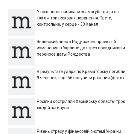
У похоронці написали «самогубець», а на
тілі аж три ножових поранення. Третє,
контрольне, у серце - 33 Канал
Зеленский внес в Раду законопроект об
изменении в Украине дат трех праздников и
переносе даты Рождества
В результате удара по Краматорску погибли
9 человек, еще 56 получили ранения (фото)
Росіяни обстріляли Харківську область: троє
людей загинули
Рівень стресу у фінансовій системі України