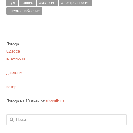
суд
теннис
экология
электроэнергия
энергоснабжение
Погода
Одесса
влажность:
давление:
ветер:
Погода на 10 дней от
sinoptik.ua
Найти: