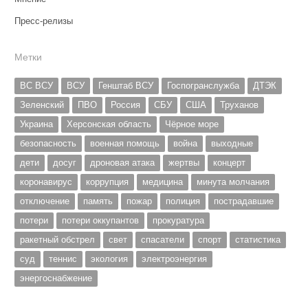
Пресс-релизы
Метки
ВС ВСУ
ВСУ
Генштаб ВСУ
Госпогранслужба
ДТЭК
Зеленский
ПВО
Россия
СБУ
США
Труханов
Украина
Херсонская область
Чёрное море
безопасность
военная помощь
война
выходные
дети
досуг
дроновая атака
жертвы
концерт
коронавирус
коррупция
медицина
минута молчания
отключение
память
пожар
полиция
пострадавшие
потери
потери оккупантов
прокуратура
ракетный обстрел
свет
спасатели
спорт
статистика
суд
теннис
экология
электроэнергия
энергоснабжение