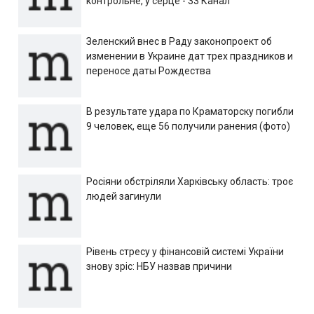
контрольне, у серце - 33 Канал
Зеленский внес в Раду законопроект об
изменении в Украине дат трех праздников и
переносе даты Рождества
В результате удара по Краматорску погибли
9 человек, еще 56 получили ранения (фото)
Росіяни обстріляли Харківську область: троє
людей загинули
Рівень стресу у фінансовій системі України
знову зріс: НБУ назвав причини