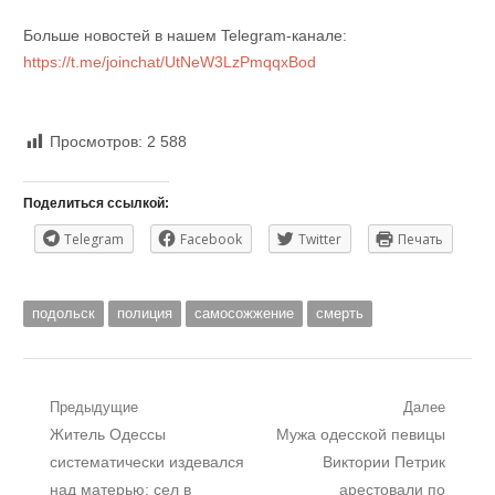
Больше новостей в нашем Telegram-канале:
https://t.me/joinchat/UtNeW3LzPmqqxBod
Просмотров:
2 588
Поделиться ссылкой:
Telegram
Facebook
Twitter
Печать
подольск
полиция
самосожжение
смерть
Навигация
Предыдущие
Далее
Предыдущий
Следующий
Житель Одессы
Мужа одесской певицы
по
пост:
пост:
систематически издевался
Виктории Петрик
записям
над матерью: сел в
арестовали по