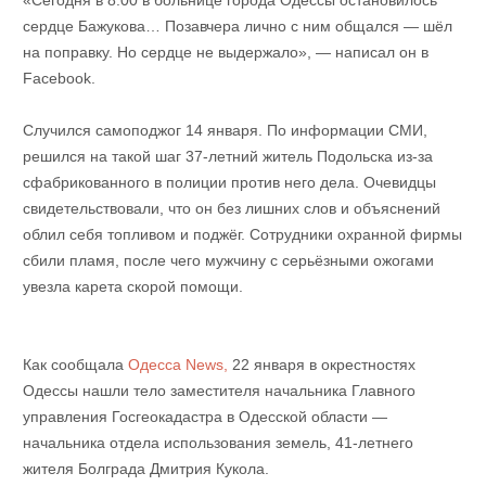
«Сегодня в 8:00 в больнице города Одессы остановилось
сердце Бажукова… Позавчера лично с ним общался — шёл
на поправку. Но сердце не выдержало», — написал он в
Facebook.
Случился самоподжог 14 января. По информации СМИ,
решился на такой шаг 37-летний житель Подольска из-за
сфабрикованного в полиции против него дела. Очевидцы
свидетельствовали, что он без лишних слов и объяснений
облил себя топливом и поджёг. Сотрудники охранной фирмы
сбили пламя, после чего мужчину с серьёзными ожогами
увезла карета скорой помощи.
Как сообщала
Одесса News,
22 января в окрестностях
Одессы нашли тело заместителя начальника Главного
управления Госгеокадастра в Одесской области —
начальника отдела использования земель, 41-летнего
жителя Болграда Дмитрия Кукола.