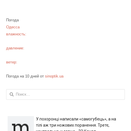
Погода
Одесса
влажность:
давление:
ветер:
Погода на 10 дней от
sinoptik.ua
Найти:
У похоронці написали «самогубець», а на
тілі аж три ножових поранення. Третє,