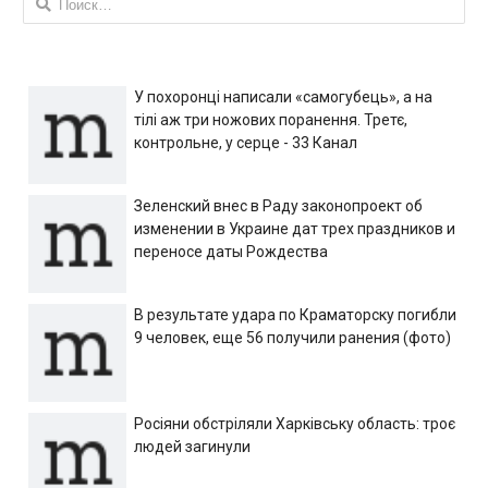
У похоронці написали «самогубець», а на
тілі аж три ножових поранення. Третє,
контрольне, у серце - 33 Канал
Зеленский внес в Раду законопроект об
изменении в Украине дат трех праздников и
переносе даты Рождества
В результате удара по Краматорску погибли
9 человек, еще 56 получили ранения (фото)
Росіяни обстріляли Харківську область: троє
людей загинули