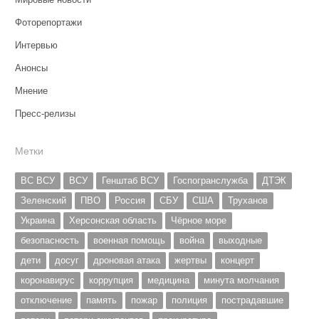
Фоторепортажи
Интервью
Анонсы
Мнение
Пресс-релизы
Метки
ВС ВСУ
ВСУ
Генштаб ВСУ
Госпогранслужба
ДТЭК
Зеленский
ПВО
Россия
СБУ
США
Труханов
Украина
Херсонская область
Чёрное море
безопасность
военная помощь
война
выходные
дети
досуг
дроновая атака
жертвы
концерт
коронавирус
коррупция
медицина
минута молчания
отключение
память
пожар
полиция
пострадавшие