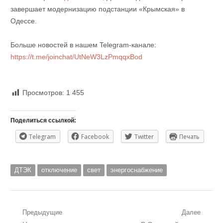
завершает модернизацию подстанции «Крымская» в
Одессе.
Больше новостей в нашем Telegram-канале:
https://t.me/joinchat/UtNeW3LzPmqqxBod
Просмотров:
1 455
Поделиться ссылкой:
Telegram
Facebook
Twitter
Печать
ДТЭК
отключение
свет
энергоснабжение
Навигация
Предыдущие
Далее