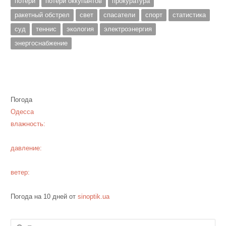
потери
потери оккупантов
прокуратура
ракетный обстрел
свет
спасатели
спорт
статистика
суд
теннис
экология
электроэнергия
энергоснабжение
Погода
Одесса
влажность:
давление:
ветер:
Погода на 10 дней от
sinoptik.ua
Найти: