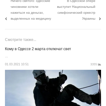
Предыдущий
Следующий
Ничего святого: одесские
В Одесской опере
по
пост:
пост:
чиновники хотели
выступит Национальный
записям
нажиться на деньгах,
симфонический оркестр
выделенных на медицину
Украины
Смотрите также...
Кому в Одессе 2 марта отключат свет
…
01.03.2021 10:51
3355