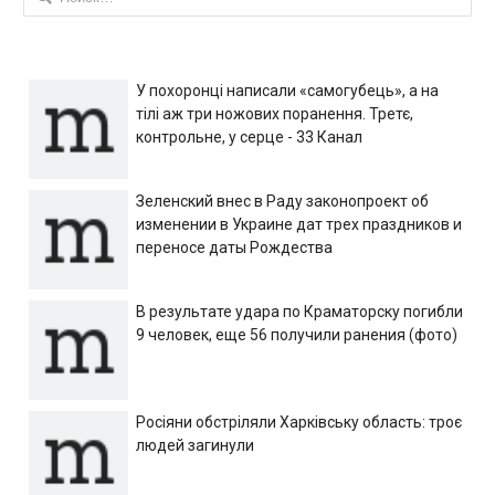
У похоронці написали «самогубець», а на
тілі аж три ножових поранення. Третє,
контрольне, у серце - 33 Канал
Зеленский внес в Раду законопроект об
изменении в Украине дат трех праздников и
переносе даты Рождества
В результате удара по Краматорску погибли
9 человек, еще 56 получили ранения (фото)
Росіяни обстріляли Харківську область: троє
людей загинули