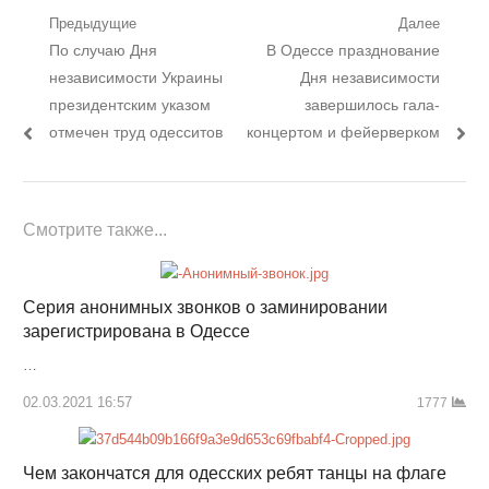
Навигация
Предыдущие
Далее
Предыдущий
Следующий
По случаю Дня
В Одессе празднование
по
пост:
пост:
независимости Украины
Дня независимости
записям
президентским указом
завершилось гала-
отмечен труд одесситов
концертом и фейерверком
Смотрите также...
Серия анонимных звонков о заминировании
зарегистрирована в Одессе
…
02.03.2021 16:57
1777
Чем закончатся для одесских ребят танцы на флаге