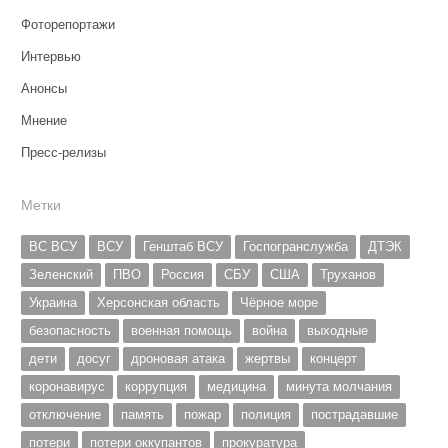
Фоторепортажи
Интервью
Анонсы
Мнение
Пресс-релизы
Метки
ВС ВСУ
ВСУ
Генштаб ВСУ
Госпогранслужба
ДТЭК
Зеленский
ПВО
Россия
СБУ
США
Труханов
Украина
Херсонская область
Чёрное море
безопасность
военная помощь
война
выходные
дети
досуг
дроновая атака
жертвы
концерт
коронавирус
коррупция
медицина
минута молчания
отключение
память
пожар
полиция
пострадавшие
потери
потери оккупантов
прокуратура