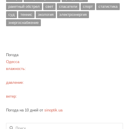
ракетный обстрел
свет
спасатели
спорт
статистика
суд
теннис
экология
электроэнергия
энергоснабжение
Погода
Одесса
влажность:
давление:
ветер:
Погода на 10 дней от
sinoptik.ua
Найти: