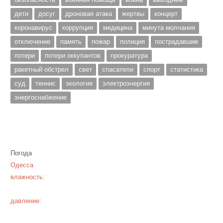
дети
досуг
дроновая атака
жертвы
концерт
коронавирус
коррупция
медицина
минута молчания
отключение
память
пожар
полиция
пострадавшие
потери
потери оккупантов
прокуратура
ракетный обстрел
свет
спасатели
спорт
статистика
суд
теннис
экология
электроэнергия
энергоснабжение
Погода
Одесса
влажность:
давление: