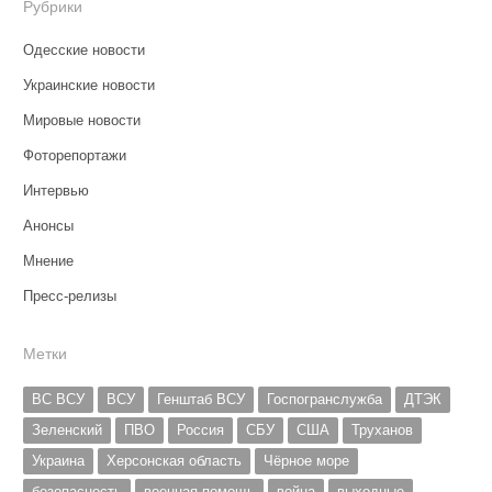
Рубрики
Одесские новости
Украинские новости
Мировые новости
Фоторепортажи
Интервью
Анонсы
Мнение
Пресс-релизы
Метки
ВС ВСУ
ВСУ
Генштаб ВСУ
Госпогранслужба
ДТЭК
Зеленский
ПВО
Россия
СБУ
США
Труханов
Украина
Херсонская область
Чёрное море
безопасность
военная помощь
война
выходные