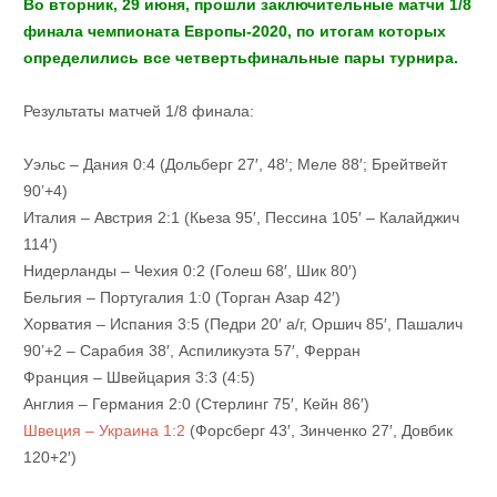
Во вторник, 29 июня, прошли заключительные матчи 1/8
финала чемпионата Европы-2020, по итогам которых
определились все четвертьфинальные пары турнира.
Результаты матчей 1/8 финала:
Уэльс – Дания 0:4 (Дольберг 27′, 48′; Меле 88′; Брейтвейт
90’+4)
Италия – Австрия 2:1 (Кьеза 95′, Пессина 105′ – Калайджич
114′)
Нидерланды – Чехия 0:2 (Голеш 68′, Шик 80′)
Бельгия – Португалия 1:0 (Торган Азар 42′)
Хорватия – Испания 3:5 (Педри 20′ а/г, Оршич 85′, Пашалич
90’+2 – Сарабия 38′, Аспиликуэта 57′, Ферран
Франция – Швейцария 3:3 (4:5)
Англия – Германия 2:0 (Стерлинг 75′, Кейн 86′)
Швеция – Украина 1:2
(Форсберг 43′, Зинченко 27′, Довбик
120+2′)