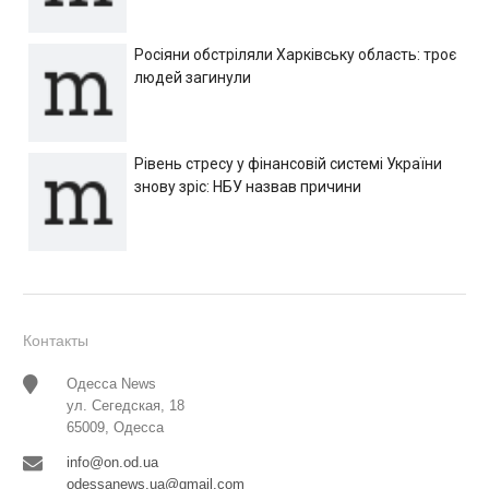
Росіяни обстріляли Харківську область: троє
людей загинули
Рівень стресу у фінансовій системі України
знову зріс: НБУ назвав причини
Контакты
Одесса News
ул. Сегедская, 18
65009, Одесса
info@on.od.ua
odessanews.ua@gmail.com