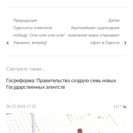
Навигация
Предыдущие
Далее
Предыдущий
Следующий
Одесситы отметили
Крупнейшая судоходная
по
пост:
пост:
победу: Оле-оле-оле-оле!
компания мира открывает
записям
Украина, вперёд!
офис в Одессе
Смотрите также...
Госреформа: Правительство создало семь новых
Государственных агентств
…
04.12.2019 17:32
2217