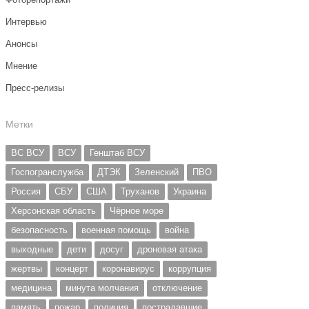
Интервью
Анонсы
Мнение
Пресс-релизы
Метки
ВС ВСУ
ВСУ
Генштаб ВСУ
Госпогранслужба
ДТЭК
Зеленский
ПВО
Россия
СБУ
США
Труханов
Украина
Херсонская область
Чёрное море
безопасность
военная помощь
война
выходные
дети
досуг
дроновая атака
жертвы
концерт
коронавирус
коррупция
медицина
минута молчания
отключение
память
пожар
полиция
пострадавшие