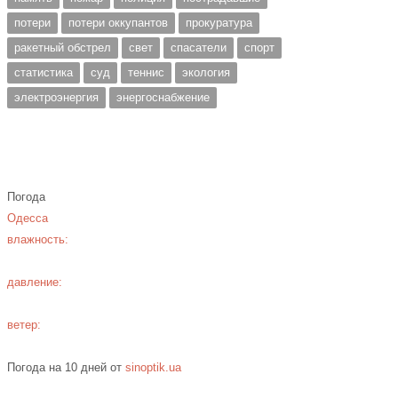
потери
потери оккупантов
прокуратура
ракетный обстрел
свет
спасатели
спорт
статистика
суд
теннис
экология
электроэнергия
энергоснабжение
Погода
Одесса
влажность:
давление:
ветер:
Погода на 10 дней от
sinoptik.ua