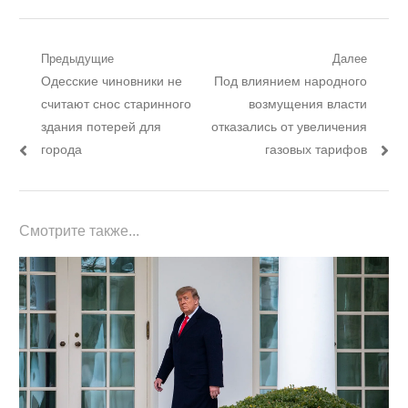
Навигация
Предыдущие
Далее
Предыдущий
Следующий
Одесские чиновники не
Под влиянием народного
по
пост:
пост:
считают снос старинного
возмущения власти
записям
здания потерей для
отказались от увеличения
города
газовых тарифов
Смотрите также...