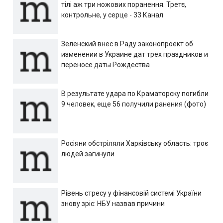
тілі аж три ножових поранення. Третє,
контрольне, у серце - 33 Канал
Зеленский внес в Раду законопроект об
изменении в Украине дат трех праздников и
переносе даты Рождества
В результате удара по Краматорску погибли
9 человек, еще 56 получили ранения (фото)
Росіяни обстріляли Харківську область: троє
людей загинули
Рівень стресу у фінансовій системі України
знову зріс: НБУ назвав причини