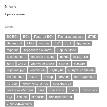
Мнение
Пресс-релизы
Метки
ВС ВСУ
ВСУ
Генштаб ВСУ
Госпогранслужба
ДТЭК
Зеленский
ПВО
Россия
СБУ
США
Труханов
Украина
Херсонская область
Чёрное море
безопасность
военная помощь
война
выходные
дети
досуг
дроновая атака
жертвы
концерт
коронавирус
коррупция
медицина
минута молчания
отключение
память
пожар
полиция
пострадавшие
потери
потери оккупантов
прокуратура
ракетный обстрел
свет
спасатели
спорт
статистика
суд
теннис
экология
электроэнергия
энергоснабжение