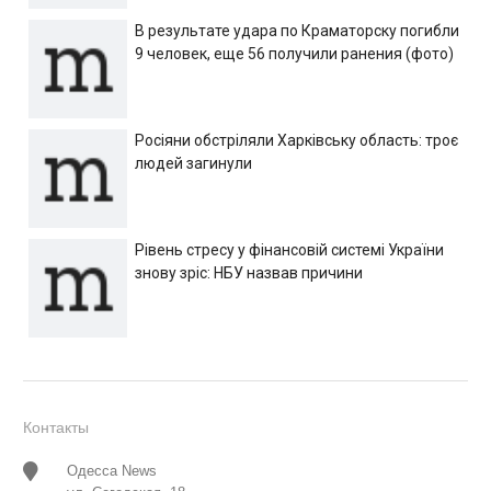
В результате удара по Краматорску погибли
9 человек, еще 56 получили ранения (фото)
Росіяни обстріляли Харківську область: троє
людей загинули
Рівень стресу у фінансовій системі України
знову зріс: НБУ назвав причини
Контакты
Одесса News