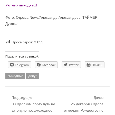
Уютных выходных!
Фото: Одесса News/Александр Александров, ТАЙМЕР,
Думская
Просмотров:
3 059
Поделиться ссылкой:
Telegram
Facebook
Twitter
Печать
выходные
досуг
Навигация
Предыдущие
Далее
Предыдущий
Следующий
В Одесском порту чуть не
25 декабря Одесса
по
пост:
пост:
затонуло несамоходное
отмечает Рождество по