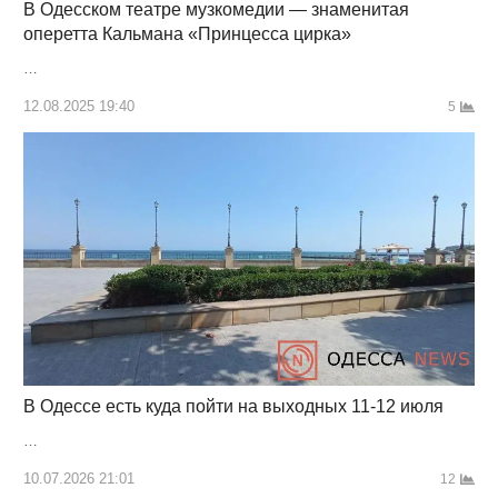
В Одесском театре музкомедии — знаменитая
оперетта Кальмана «Принцесса цирка»
…
12.08.2025 19:40
5
В Одессе есть куда пойти на выходных 11-12 июля
…
10.07.2026 21:01
12