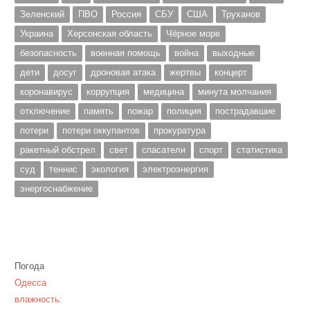
Зеленский
ПВО
Россия
СБУ
США
Труханов
Украина
Херсонская область
Чёрное море
безопасность
военная помощь
война
выходные
дети
досуг
дроновая атака
жертвы
концерт
коронавирус
коррупция
медицина
минута молчания
отключение
память
пожар
полиция
пострадавшие
потери
потери оккупантов
прокуратура
ракетный обстрел
свет
спасатели
спорт
статистика
суд
теннис
экология
электроэнергия
энергоснабжение
Погода
Одесса
влажность: