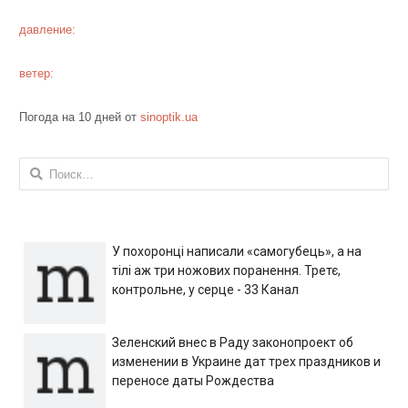
давление:
ветер:
Погода на 10 дней от
sinoptik.ua
Найти:
У похоронці написали «самогубець», а на
тілі аж три ножових поранення. Третє,
контрольне, у серце - 33 Канал
Зеленский внес в Раду законопроект об
изменении в Украине дат трех праздников и
переносе даты Рождества